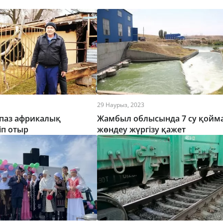
29 Наурыз, 2023
паз африкалық
Жамбыл облысында 7 су қойм
іп отыр
жөндеу жүргізу қажет