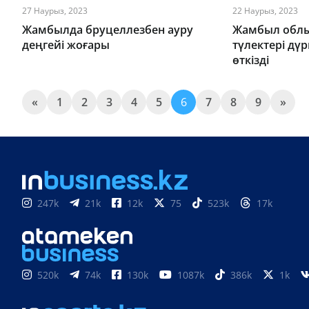
27 Наурыз, 2023
22 Наурыз, 2023
Жамбылда бруцеллезбен ауру
Жамбыл облы
деңгейі жоғары
түлектері дү
өткізді
«
1
2
3
4
5
6
7
8
9
»
247k
21k
12k
75
523k
17k
520k
74k
130k
1087k
386k
1k