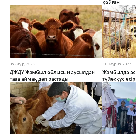
қойған
05 Сәуір, 2023
31 Наурыз, 2023
ДЖДҰ Жамбыл облысын аусылдан
Жамбылда ас
таза аймақ деп растады
түйекқұс өсір