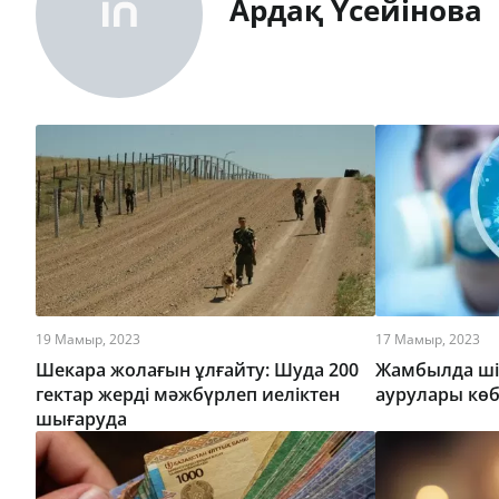
Ардақ Үсейінова
19 Мамыр, 2023
17 Мамыр, 2023
Шекара жолағын ұлғайту: Шуда 200
Жамбылда шіл
гектар жерді мәжбүрлеп иеліктен
аурулары кө
шығаруда