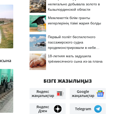
нелегально добывала золото в
Кызылординской области
Мемлекеттік білім гранты
иегерлерінің тізімі жария болды
Первый полёт беспилотного
пассажирского судна
продемонстрировали в небе
Астаны
18-летняя мать задушила
асына
трёхмесячного сына из-за плача
БІЗГЕ ЖАЗЫЛЫҢЫЗ
Яндекс
Google
жаңалықтар
жаңалықтар
Яндекс
Telegram
Дзен