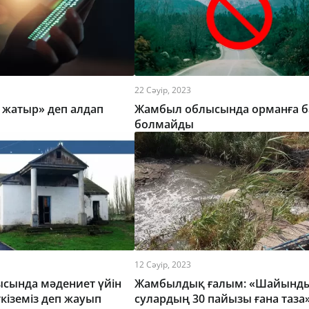
22 Сәуір, 2023
 жатыр» деп алдап
Жамбыл облысында орманға б
болмайды
12 Сәуір, 2023
сында мәдениет үйін
Жамбылдық ғалым: «Шайынд
кіземіз деп жауып
сулардың 30 пайызы ғана таза