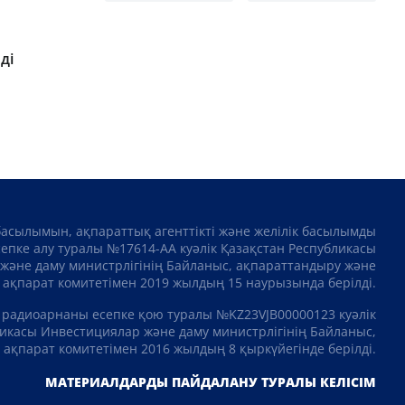
ді
басылымын, ақпараттық агенттікті және желілік басылымды
сепке алу туралы №17614-АА куәлік Қазақстан Республикасы
және даму министрлігінің Байланыс, ақпараттандыру және
ақпарат комитетімен 2019 жылдың 15 наурызында берілді.
 радиоарнаны есепке қою туралы №KZ23VJB00000123 куәлік
икасы Инвестициялар және даму министрлігінің Байланыс,
ақпарат комитетімен 2016 жылдың 8 қыркүйегінде берілді.
МАТЕРИАЛДАРДЫ ПАЙДАЛАНУ ТУРАЛЫ КЕЛІСІМ