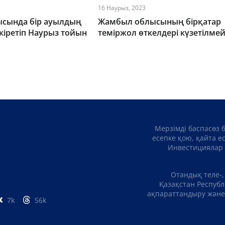
16 Наурыз, 2023
сында бір ауылдың
Жамбыл облысының бірқатар
ркіретіп Наурыз тойын
теміржол өткелдері күзетілмей
Мерзімді баспасөз 
есепке қою, қайта е
Инвестициялар 
Отандық теле-,
Қазақстан Республ
ақпараттандыру және 
7k
56k