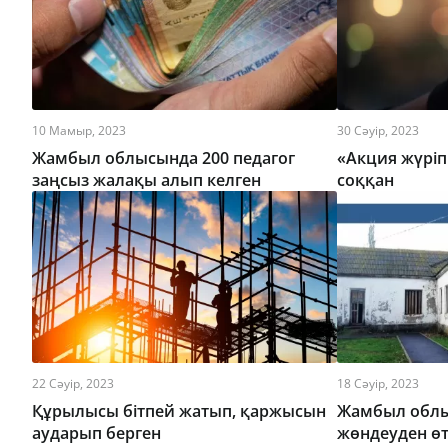
10 Мамыр, 2023
30 Сәуір, 2023
Жамбыл облысында 200 педагог
«Акция жүріп
заңсыз жалақы алып келген
соққан
22 Сәуір, 2023
18 Сәуір, 2023
Құрылысы бітпей жатып, қаржысын
Жамбыл облы
аударып берген
жөндеуден өт