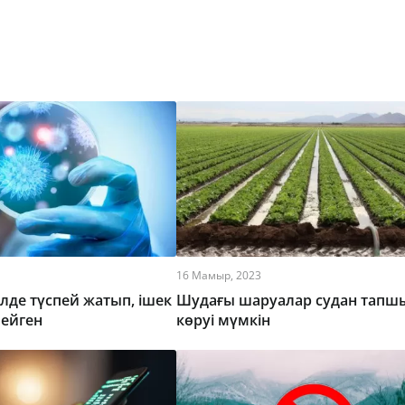
16 Мамыр, 2023
де түспей жатып, ішек
Шудағы шаруалар судан тапш
бейген
көруі мүмкін