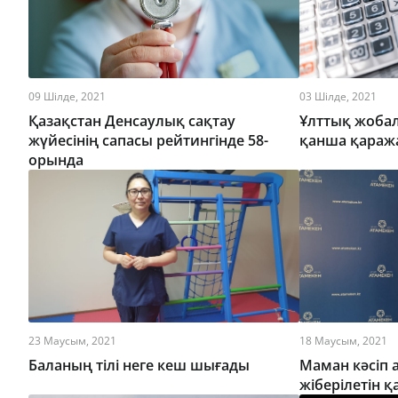
09 Шілде, 2021
03 Шілде, 2021
Қазақстан Денсаулық сақтау
Ұлттық жобал
жүйесінің сапасы рейтингінде 58-
қанша қаража
орында
23 Маусым, 2021
18 Маусым, 2021
Баланың тілі неге кеш шығады
Маман кәсіп 
жіберілетін қ