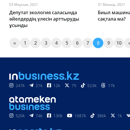
03 Маусым, 2021
31 Мамыр, 2021
Депутат экология саласында
Биыл машина
әйелдердің үлесін арттыруды
сақтала ма?
ұсынды
«
1
2
3
4
5
6
7
8
9
10
247k
21k
12k
75
523k
17k
520k
74k
130k
1087k
386k
1k