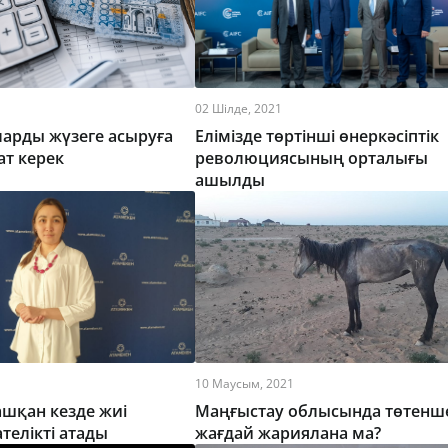
02 Шілде, 2021
арды жүзеге асыруға
Елімізде төртінші өнеркәсіптік
т керек
революциясының орталығы
ашылды
10 Маусым, 2021
ашқан кезде жиі
Маңғыстау облысында төтенш
ателікті атады
жағдай жариялана ма?