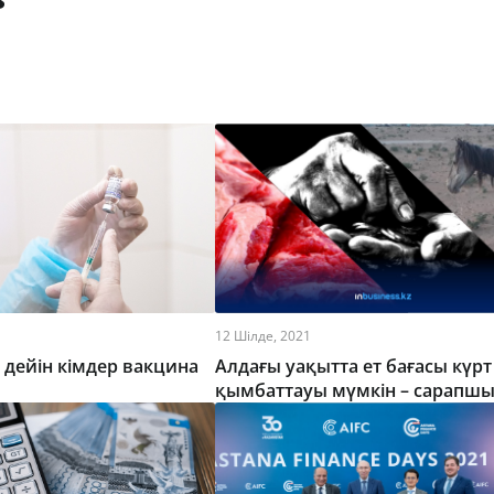
12 Шілде, 2021
 дейін кімдер вакцина
Алдағы уақытта ет бағасы күрт
қымбаттауы мүмкін – сарапш