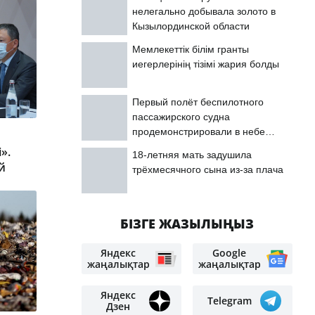
нелегально добывала золото в
Кызылординской области
Мемлекеттік білім гранты
иегерлерінің тізімі жария болды
Первый полёт беспилотного
пассажирского судна
продемонстрировали в небе
Астаны
».
18-летняя мать задушила
й
трёхмесячного сына из-за плача
БІЗГЕ ЖАЗЫЛЫҢЫЗ
Яндекс
Google
жаңалықтар
жаңалықтар
Яндекс
Telegram
Дзен