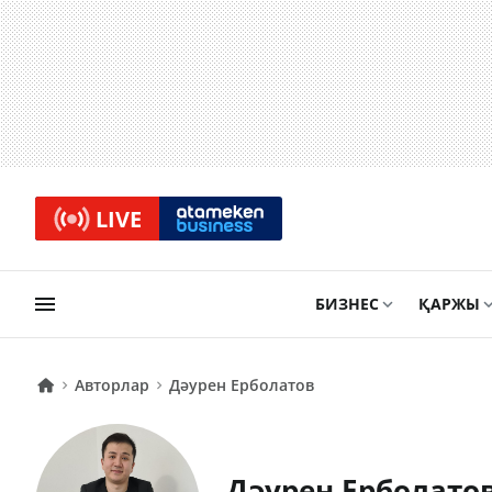
LIVE
БИЗНЕС
ҚАРЖЫ
Авторлар
Дәурен Ерболатов
Дәурен Ерболато