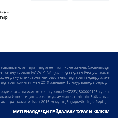
дары
атыр
басылымын, ақпараттық агенттікті және желілік басылымды
сепке алу туралы №17614-АА куәлік Қазақстан Республикасы
және даму министрлігінің Байланыс, ақпараттандыру және
ақпарат комитетімен 2019 жылдың 15 наурызында берілді.
 радиоарнаны есепке қою туралы №KZ23VJB00000123 куәлік
икасы Инвестициялар және даму министрлігінің Байланыс,
ақпарат комитетімен 2016 жылдың 8 қыркүйегінде берілді.
МАТЕРИАЛДАРДЫ ПАЙДАЛАНУ ТУРАЛЫ КЕЛІСІМ