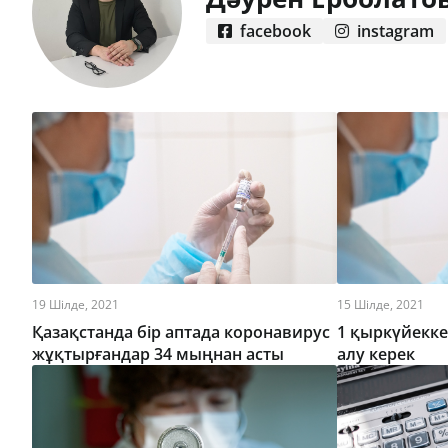
facebook
instagram
19 Шілде, 2021
15 Шілде, 2021
Қазақстанда бір аптада коронавирус
1 қыркүйекке
жұқтырғандар 34 мыңнан асты
алу керек