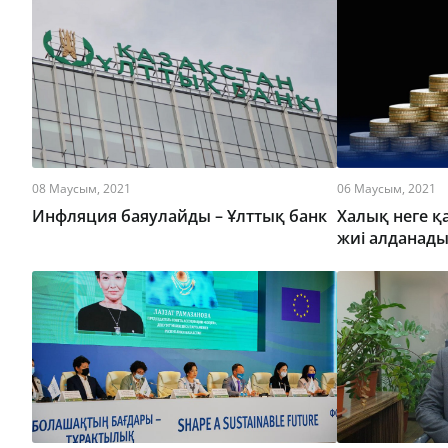
08 Маусым, 2021
06 Маусым, 2021
Инфляция баяулайды – Ұлттық банк
Халық неге 
жиі алданады