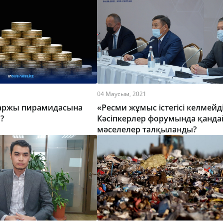
04 Маусым, 2021
қаржы пирамидасына
«Ресми жұмыс істегісі келмейді
?
Кәсіпкерлер форумында қанда
мәселелер талқыланды?