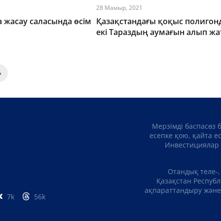
28 Мамыр, 2021
 жасау саласында өсім
Қазақстандағы қоқыс полигон
екі Тараздың аумағын алып ж
»
Мерзімді баспасөз 
есепке қою, қайта е
Инвестициялар 
Отандық теле-,
Қазақстан Республ
ақпараттандыру және 
7k
56k