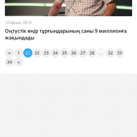
12 Шілде, 2019
Оңтүстік өңір тұрғындарының саны 9 миллионға
жақындады
«
1
21
22
23
24
25
26
27
28
...
32
33
34
»