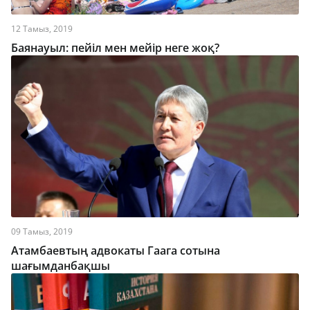
12 Тамыз, 2019
Баянауыл: пейіл мен мейір неге жоқ?
09 Тамыз, 2019
Атамбаевтың адвокаты Гаага сотына
шағымданбақшы