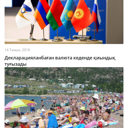
14 Тамыз, 2019
Декларацияланбаған валюта кеденде қиындық
туғызады