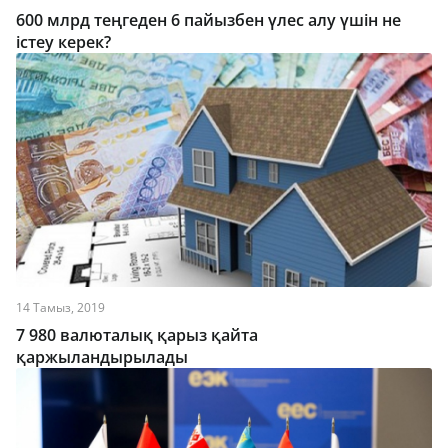
600 млрд теңгеден 6 пайызбен үлес алу үшін не
істеу керек?
14 Тамыз, 2019
7 980 валюталық қарыз қайта
қаржыландырылады