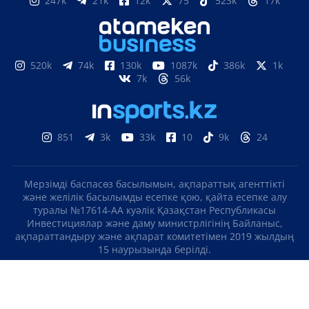
247k
21k
12k
75
523k
17k
520k
74k
130k
1087k
386k
1k
7k
56k
851
3k
33k
10
9k
24
Мерзімді баспасөз басылымын, ақпараттық агенттікті
және желілік басылымды есепке қою, қайта есепке алу
туралы №17614-АА куәлік Қазақстан Республикасы
Инвестициялар және даму министрлігінің Байланыс,
ақпараттандыру және ақпарат комитетімен 2019 жылдың
15 наурызында берілді.
Отандық теле-, радиоарнаны есепке қою туралы
№KZ23VJB00000123 куәлік Қазақстан Республикасы
Инвестициялар және даму министрлігінің Байланыс,