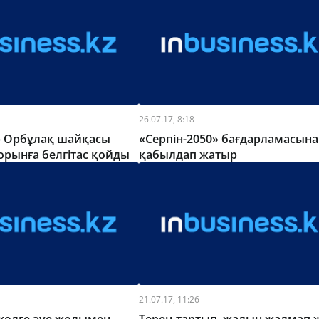
26.07.17, 8:18
р Орбұлақ шайқасы
«Серпін-2050» бағдарламасына
 орынға белгітас қойды
қабылдап жатыр
21.07.17, 11:26