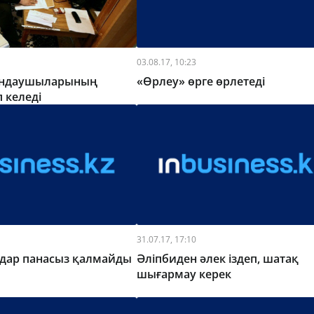
03.08.17, 10:23
ындаушыларының
«Өрлеу» өрге өрлетеді
п келеді
31.07.17, 17:10
дар панасыз қалмайды
Әліпбиден әлек іздеп, шатақ
шығармау керек