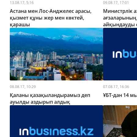
13.08.17, 5:16
09.08.17, 17:01
Астана мен Лос-Анджелес арасы,
Министрлік а
қызмет құны жер мен көктей,
ағзаларының
қарашы
айқындауды 
08.08.17, 10:29
07.08.17, 16:36
Қаланы қазақыландырамыз деп
ҰБТ-дан 14 м
ауылды аздырып алдық