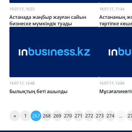
19.07.17, 10:22
18.07.17, 11:44
Астанада жаңбыр жауған сайын
Астананың ж
бизнеске мүмкіндік туады
тәртіпке көш
14.07.17, 13:48
14.07.17, 13:04
Былықтың беті ашылды
Мұсағалиевті
«
1
267
268
269
270
271
272
273
274
...
2