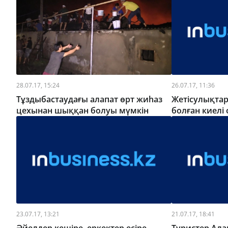
28.07.17, 15:24
26.07.17, 11:36
Тұздыбастаудағы алапат өрт жиһаз
Жетісулықта
цехынан шыққан болуы мүмкін
болған киелі
23.07.17, 13:21
21.07.17, 18:41