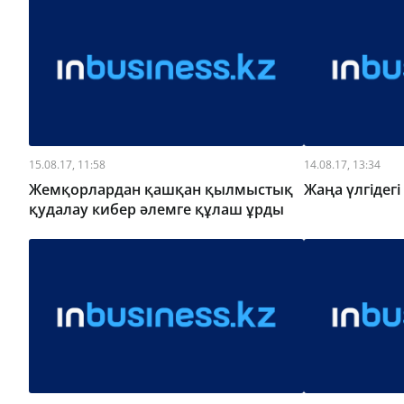
15.08.17, 11:58
14.08.17, 13:34
Жемқорлардан қашқан қылмыстық
Жаңа үлгідегі
қудалау кибер әлемге құлаш ұрды