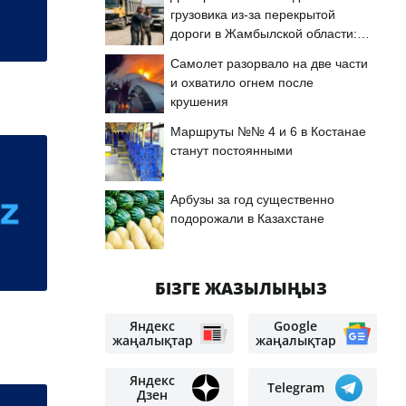
грузовика из-за перекрытой
дороги в Жамбылской области:
подробности
Самолет разорвало на две части
и охватило огнем после
крушения
Маршруты №№ 4 и 6 в Костанае
станут постоянными
Арбузы за год существенно
подорожали в Казахстане
БІЗГЕ ЖАЗЫЛЫҢЫЗ
Яндекс
Google
жаңалықтар
жаңалықтар
Яндекс
Telegram
Дзен