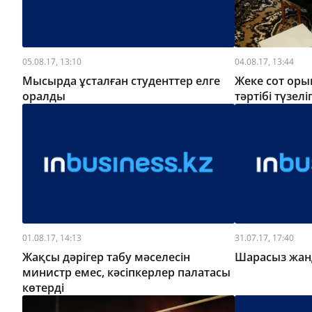
05.08.17, 13:10
04.08.17, 13:44
Мысырда ұсталған студенттер елге
Жеке сот ор
оралды
тәртібі түзелі
01.08.17, 14:13
31.07.17, 17:40
Жақсы дәрігер табу мәселесін
Шарасыз жан
министр емес, кәсіпкерлер палатасы
көтерді