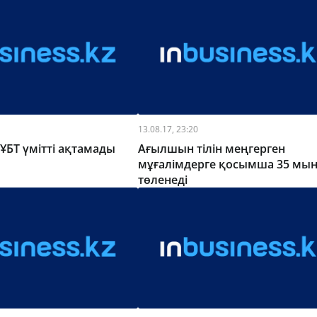
13.08.17, 23:20
 ҰБТ үмітті ақтамады
Ағылшын тілін меңгерген
мұғалімдерге қосымша 35 мың
төленеді