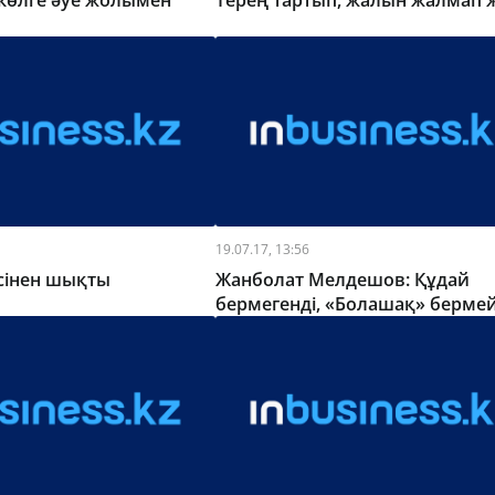
көлге әуе жолымен
Терең тартып, жалын жалмап 
19.07.17, 13:56
сінен шықты
Жанболат Мелдешов: Құдай
бермегенді, «Болашақ» бермей