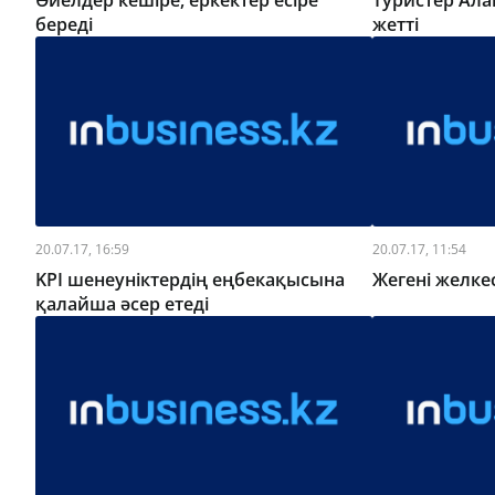
Әйелдер кешіре, еркектер есіре
Туристер Ала
береді
жетті
20.07.17, 16:59
20.07.17, 11:54
KPI шенеуніктердің еңбекақысына
Жегені желке
қалайша әсер етеді