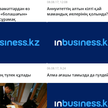
08.08.17, 12:08
заматтардан өз
Аннуитеттің алтын кілті қай
 «болашағын»
мамандық иелерінің қолында?
сұрамақ
06.08.17, 9:24
ың түлек құлады
Алма ағашы тамызда да гүлдей