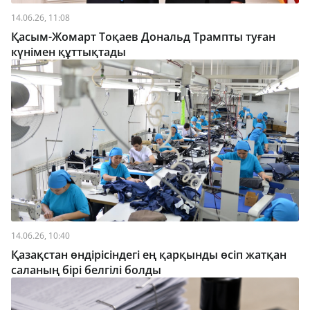
14.06.26, 11:08
Қасым-Жомарт Тоқаев Дональд Трампты туған
күнімен құттықтады
14.06.26, 10:40
Қазақстан өндірісіндегі ең қарқынды өсіп жатқан
саланың бірі белгілі болды