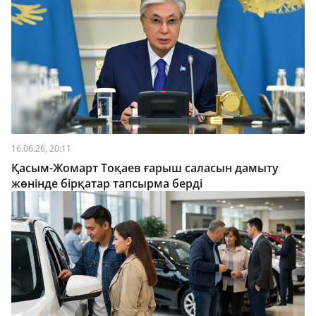
16.06.26, 20:11
Қасым-Жомарт Тоқаев ғарыш саласын дамыту
жөнінде бірқатар тапсырма берді