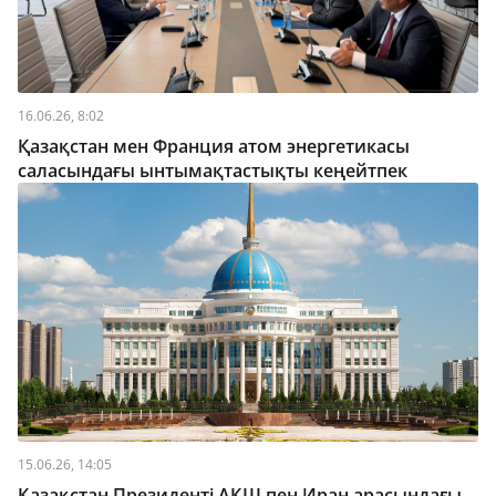
16.06.26, 8:02
Қазақстан мен Франция атом энергетикасы
саласындағы ынтымақтастықты кеңейтпек
15.06.26, 14:05
Қазақстан Президенті АҚШ пен Иран арасындағы