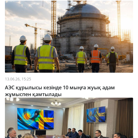
13.06.26, 15:25
АЭС құрылысы кезінде 10 мыңға жуық адам
жұмыспен қамтылады