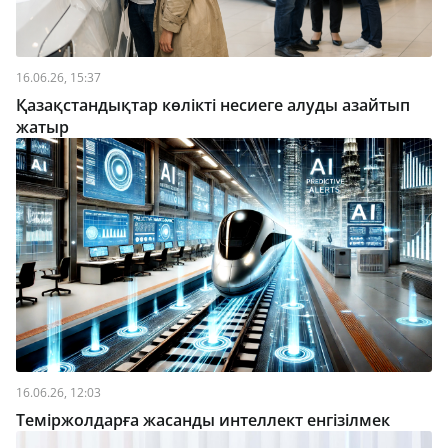
16.06.26, 15:37
Қазақстандықтар көлікті несиеге алуды азайтып
жатыр
16.06.26, 12:03
Теміржолдарға жасанды интеллект енгізілмек