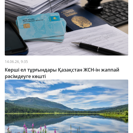
14.06.26, 9:35
Көрші ел тұрғындары Қазақстан ЖСН-ін жаппай
рәсімдеуге көшті