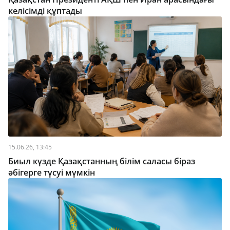
келісімді құптады
15.06.26, 13:45
Биыл күзде Қазақстанның білім саласы біраз
әбігерге түсуі мүмкін