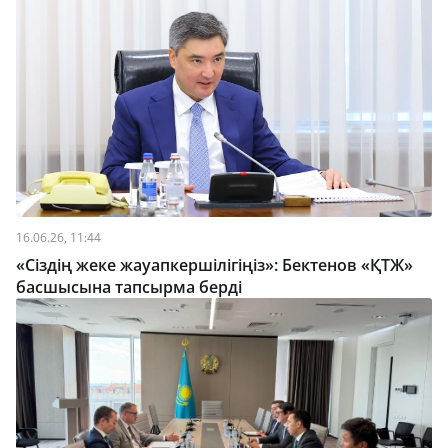
16.06.26, 11:44
«Сіздің жеке жауапкершілігіңіз»: Бектенов «ҚТЖ»
басшысына тапсырма берді