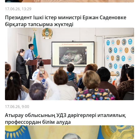
17.06.26, 13:29
Президент Ішкі істер министрі Ержан Сәденовке
бірқатар тапсырма жүктеді
17.06.26, 9:00
Атырау облысының УДЗ дәрігерлері италиялық
профессордан білім алуда