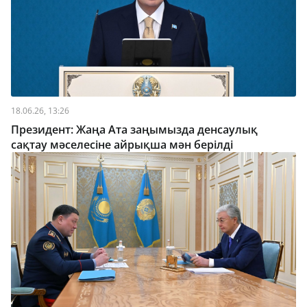
18.06.26, 13:26
Президент: Жаңа Ата заңымызда денсаулық
сақтау мәселесіне айрықша мән берілді