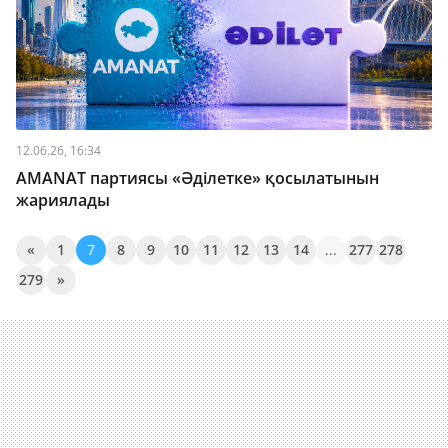
12.06.26, 16:34
AMANAT партиясы «Әділетке» қосылатынын
жариялады
«
1
7
8
9
10
11
12
13
14
...
277
278
279
»