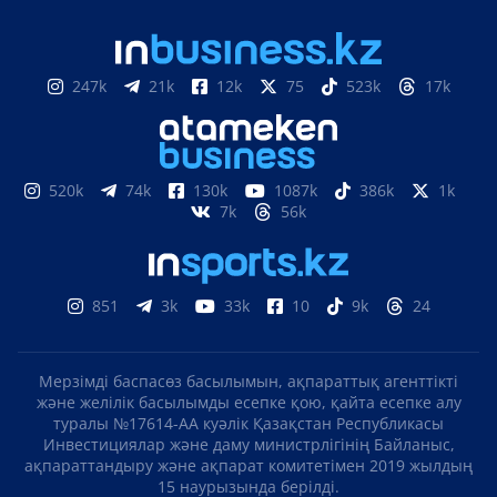
247k
21k
12k
75
523k
17k
520k
74k
130k
1087k
386k
1k
7k
56k
851
3k
33k
10
9k
24
Telegram арнамызға жазылыңыз!
Мерзімді баспасөз басылымын, ақпараттық агенттікті
және желілік басылымды есепке қою, қайта есепке алу
Жаңалықтар туралы бірінші біліңіз
туралы №17614-АА куәлік Қазақстан Республикасы
Инвестициялар және даму министрлігінің Байланыс,
ақпараттандыру және ақпарат комитетімен 2019 жылдың
Қазір емес
ЖАЗЫЛУ
15 наурызында берілді.