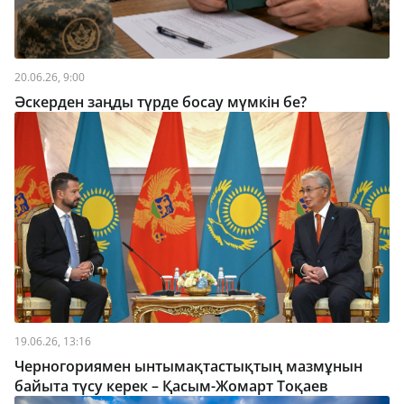
20.06.26, 9:00
Әскерден заңды түрде босау мүмкін бе?
19.06.26, 13:16
Черногориямен ынтымақтастықтың мазмұнын
байыта түсу керек – Қасым-Жомарт Тоқаев