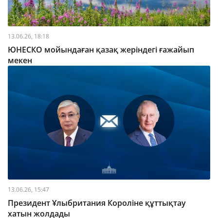
13.06.26, 18:18
ЮНЕСКО мойындаған қазақ жеріндегі ғажайып
мекен
13.06.26, 15:47
Президент Ұлыбритания Короліне құттықтау
хатын жолдады