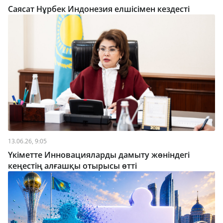
Саясат Нұрбек Индонезия елшісімен кездесті
13.06.26, 9:05
Үкіметте Инновацияларды дамыту жөніндегі
кеңестің алғашқы отырысы өтті