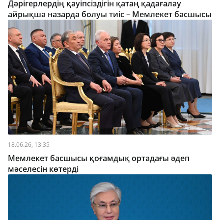
Дәрігерлердің қауіпсіздігін қатаң қадағалау
айрықша назарда болуы тиіс – Мемлекет басшысы
18.06.26, 13:35
Мемлекет басшысы қоғамдық ортадағы әдеп
мәселесін көтерді