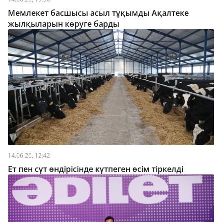
Мемлекет басшысы асыл тұқымды Ақалтеке
жылқыларын көруге барды
14.06.26, 12:42
Ет пен сүт өндірісінде күтпеген өсім тіркелді