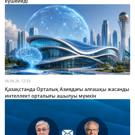
күшейеді
06.06.26, 12:33
Қазақстанда Орталық Азиядағы алғашқы жасанды
интеллект орталығы ашылуы мүмкін