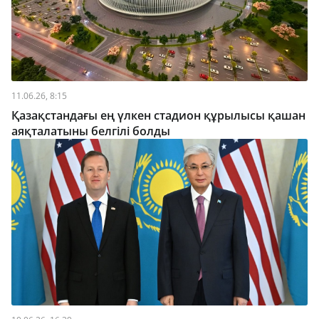
11.06.26, 8:15
Қазақстандағы ең үлкен стадион құрылысы қашан
аяқталатыны белгілі болды