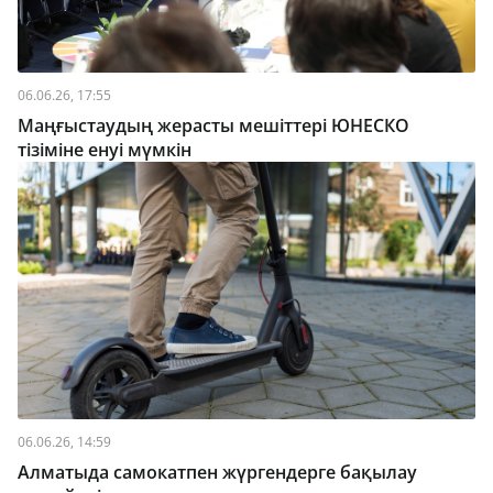
06.06.26, 17:55
Маңғыстаудың жерасты мешіттері ЮНЕСКО
тізіміне енуі мүмкін
06.06.26, 14:59
Алматыда самокатпен жүргендерге бақылау