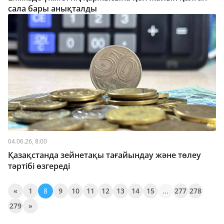
сала бары анықталды
04.06.26, 8:00
Қазақстанда зейнетақы тағайындау және төлеу
тәртібі өзгереді
«
1
8
9
10
11
12
13
14
15
...
277
278
279
»