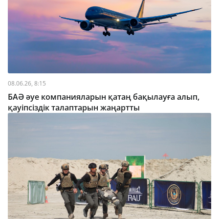
08.06.26, 8:15
БАӘ әуе компанияларын қатаң бақылауға алып,
қауіпсіздік талаптарын жаңартты