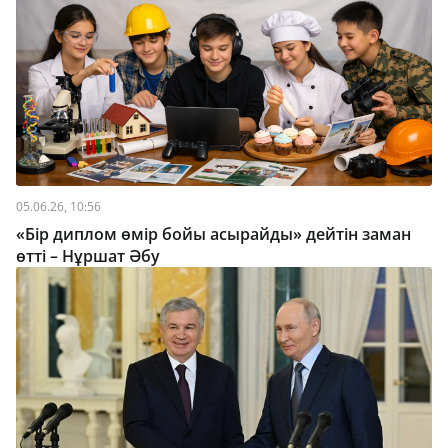
05.06.26, 10:56
«Бір диплом өмір бойы асырайды» дейтін заман
өтті – Нұршат Әбу