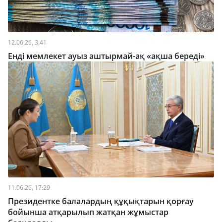
12.06.26, 3:41
Енді мемлекет ауыз аштырмай-ақ «ақша береді»
11.06.26, 17:29
Президентке балалардың құқықтарын қорғау
бойынша атқарылып жатқан жұмыстар