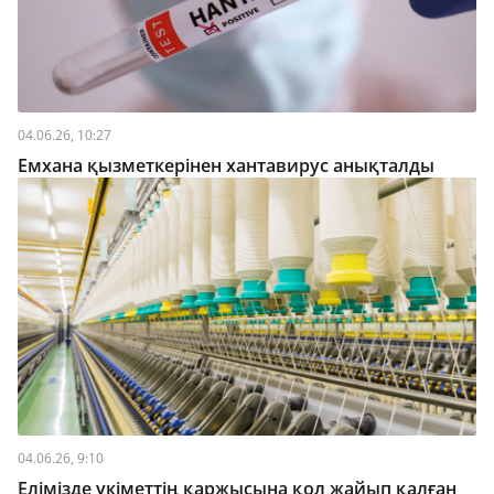
04.06.26, 10:27
Емхана қызметкерінен хантавирус анықталды
04.06.26, 9:10
Елімізде үкіметтің қаржысына қол жайып қалған