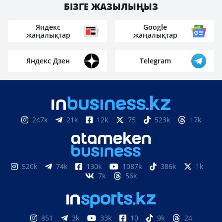
БІЗГЕ ЖАЗЫЛЫҢЫЗ
Яндекс
Google
жаңалықтар
жаңалықтар
Яндекс Дзен
Telegram
247k
21k
12k
75
523k
17k
520k
74k
130k
1087k
386k
1k
7k
56k
851
3k
33k
10
9k
24