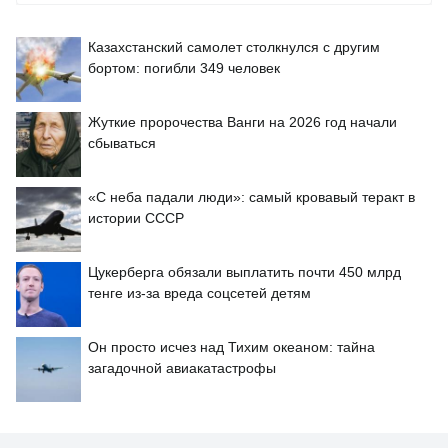
Казахстанский самолет столкнулся с другим
бортом: погибли 349 человек
Жуткие пророчества Ванги на 2026 год начали
сбываться
«С неба падали люди»: самый кровавый теракт в
истории СССР
Цукерберга обязали выплатить почти 450 млрд
тенге из-за вреда соцсетей детям
Он просто исчез над Тихим океаном: тайна
загадочной авиакатастрофы