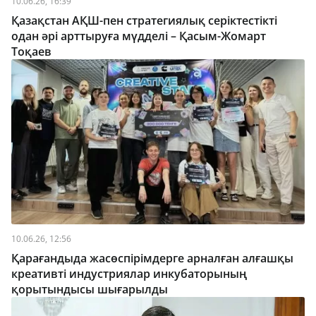
10.06.26, 16:39
Қазақстан АҚШ-пен стратегиялық серіктестікті
одан әрі арттыруға мүдделі – Қасым-Жомарт
Тоқаев
10.06.26, 12:56
Қарағандыда жасөспірімдерге арналған алғашқы
креативті индустриялар инкубаторының
қорытындысы шығарылды