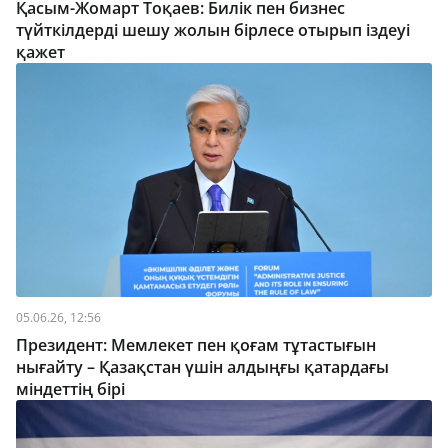
Қасым-Жомарт Тоқаев: Билік пен бизнес
түйткілдерді шешу жолын бірлесе отырып іздеуі
қажет
05.06.26, 12:56
Президент: Мемлекет пен қоғам тұтастығын
нығайту – Қазақстан үшін алдыңғы қатардағы
міндеттің бірі