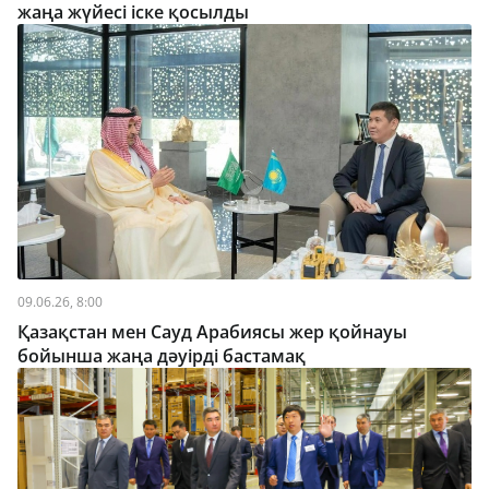
жаңа жүйесі іске қосылды
09.06.26, 8:00
Қазақстан мен Сауд Арабиясы жер қойнауы
бойынша жаңа дәуірді бастамақ