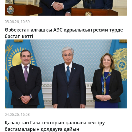
05.06.26, 10:39
Өзбекстан алғашқы АЭС құрылысын ресми түрде
бастап кетті
04.06.26, 16:53
Қазақстан Газа секторын қалпына келтіру
бастамаларын қолдауға дайын