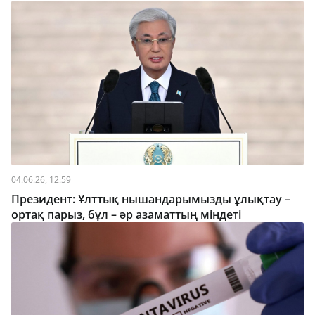
04.06.26, 12:59
Президент: Ұлттық нышандарымызды ұлықтау –
ортақ парыз, бұл – әр азаматтың міндеті