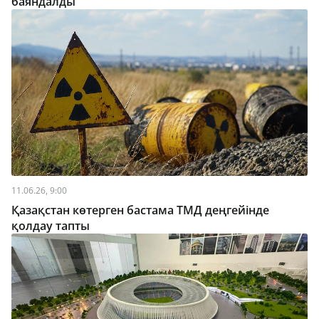
баяндалды
11.06.26, 9:00
Қазақстан көтерген бастама ТМД деңгейінде
қолдау тапты