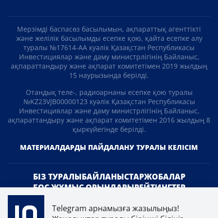
Мерзімді баспасөз басылымын, ақпараттық агенттікті
және желілік басылымды есепке қою, қайта есепке алу
туралы №17614-АА куәлік Қазақстан Республикасы
Инвестициялар және даму министрлігінің Байланыс,
ақпараттандыру және ақпарат комитетімен 2019 жылдың
15 наурызында берілді.
Отандық теле-, радиоарнаны есепке қою туралы
№KZ23VJB00000123 куәлік Қазақстан Республикасы
Инвестициялар және даму министрлігінің Байланыс,
ақпараттандыру және ақпарат комитетімен 2016 жылдың 8
қыркүйегінде берілді.
МАТЕРИАЛДАРДЫ ПАЙДАЛАНУ ТУРАЛЫ КЕЛІСІМ
БІЗ ТУРАЛЫ
БАЙЛАНЫСТАР
ЖОБАЛАР
БОС ЖҰМЫС ОРЫНДАРЫ
РЕЙТИНГТЕР
Telegram арнамызға жазылыңыз!
«Atameken Business» Медиахолдингі