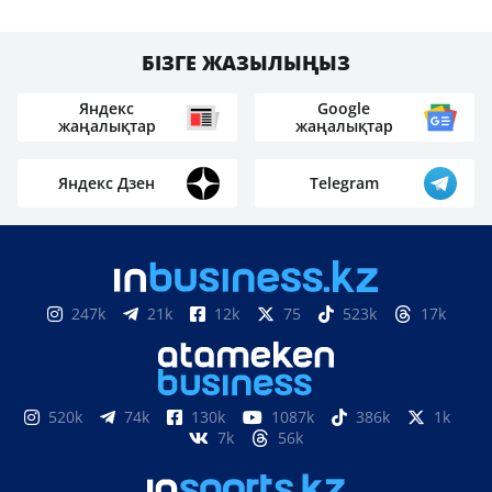
БІЗГЕ ЖАЗЫЛЫҢЫЗ
Яндекс
Google
жаңалықтар
жаңалықтар
Яндекс Дзен
Telegram
247k
21k
12k
75
523k
17k
520k
74k
130k
1087k
386k
1k
7k
56k