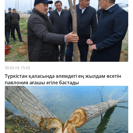
30.03.19, 15:33
Түркістан қаласында әлемдегі ең жылдам өсетін
павлония ағашы егіле бастады