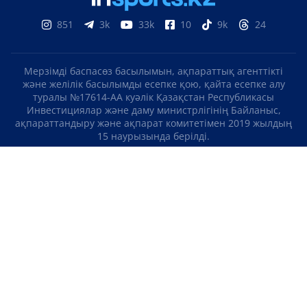
851
3k
33k
10
9k
24
Мерзімді баспасөз басылымын, ақпараттық агенттікті
және желілік басылымды есепке қою, қайта есепке алу
туралы №17614-АА куәлік Қазақстан Республикасы
Инвестициялар және даму министрлігінің Байланыс,
ақпараттандыру және ақпарат комитетімен 2019 жылдың
15 наурызында берілді.
Отандық теле-, радиоарнаны есепке қою туралы
№KZ23VJB00000123 куәлік Қазақстан Республикасы
Инвестициялар және даму министрлігінің Байланыс,
ақпараттандыру және ақпарат комитетімен 2016 жылдың 8
қыркүйегінде берілді.
МАТЕРИАЛДАРДЫ ПАЙДАЛАНУ ТУРАЛЫ КЕЛІСІМ
БІЗ ТУРАЛЫ
БАЙЛАНЫСТАР
ЖОБАЛАР
БОС ЖҰМЫС ОРЫНДАРЫ
РЕЙТИНГТЕР