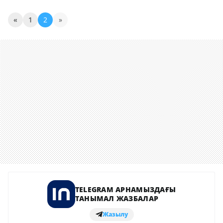
«
1
2
»