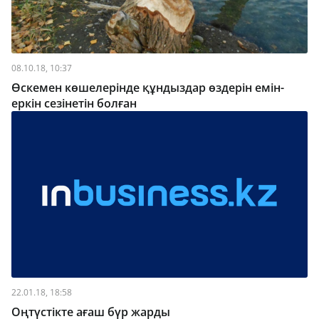
08.10.18, 10:37
Өскемен көшелерінде құндыздар өздерін емін-
еркін сезінетін болған
22.01.18, 18:58
Оңтүстікте ағаш бүр жарды