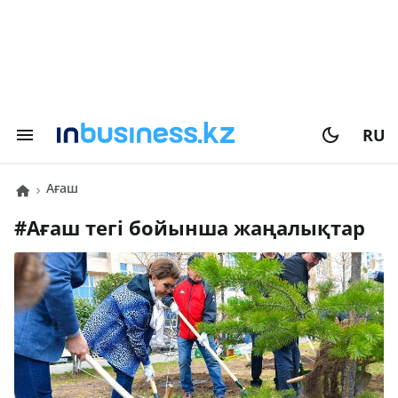
RU
ағаш
#
ағаш
тегі бойынша жаңалықтар