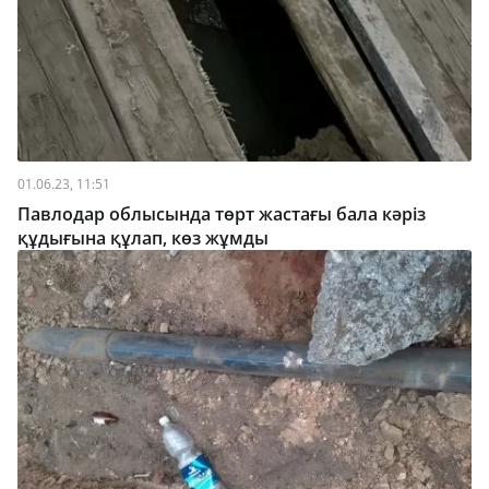
01.06.23, 11:51
Павлодар облысында төрт жастағы бала кәріз
құдығына құлап, көз жұмды