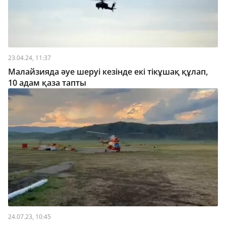
23.04.24, 11:37
Малайзияда әуе шеруі кезінде екі тікұшақ құлап,
10 адам қаза тапты
24.07.23, 10:45