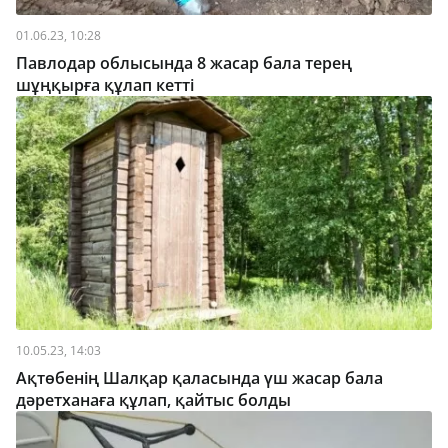
01.06.23, 10:28
Павлодар облысында 8 жасар бала терең
шұңқырға құлап кетті
10.05.23, 14:03
Ақтөбенің Шалқар қаласында үш жасар бала
дәретханаға құлап, қайтыс болды