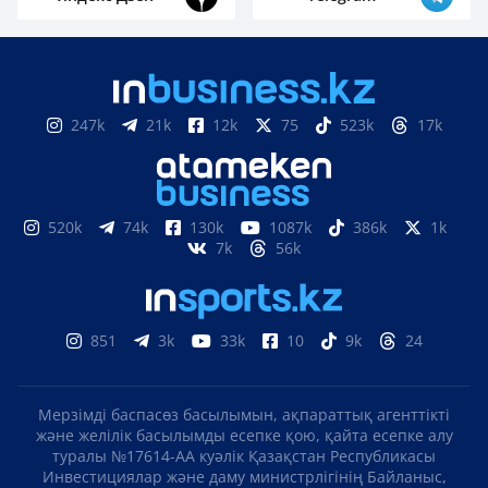
247k
21k
12k
75
523k
17k
520k
74k
130k
1087k
386k
1k
7k
56k
851
3k
33k
10
9k
24
Мерзімді баспасөз басылымын, ақпараттық агенттікті
және желілік басылымды есепке қою, қайта есепке алу
туралы №17614-АА куәлік Қазақстан Республикасы
Инвестициялар және даму министрлігінің Байланыс,