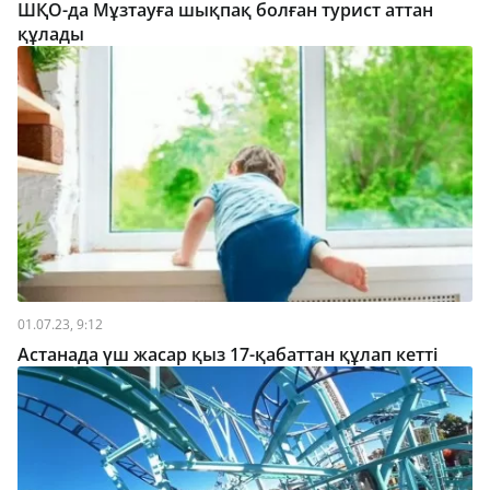
ШҚО-да Мұзтауға шықпақ болған турист аттан
құлады
01.07.23, 9:12
Астанада үш жасар қыз 17-қабаттан құлап кетті