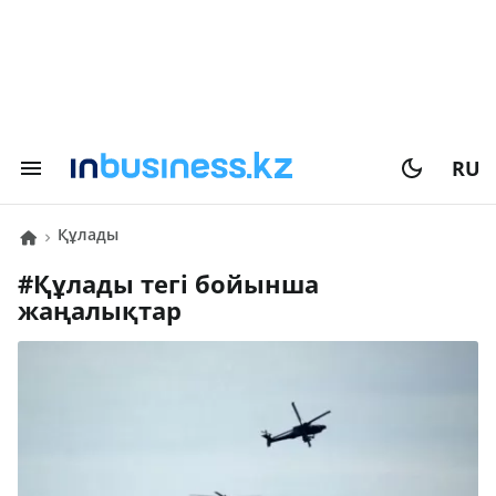
RU
құлады
#
құлады
тегі бойынша
жаңалықтар