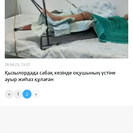
28.04.23, 13:37
Қызылордада сабақ кезінде оқушының үстіне
ауыр жиһаз құлаған
«
1
2
»