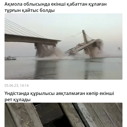
Ақмола облысында екінші қабаттан құлаған
тұрғын қайтыс болды
05.06.23, 14:14
Үндістанда құрылысы аяқталмаған көпір екінші
рет құлады