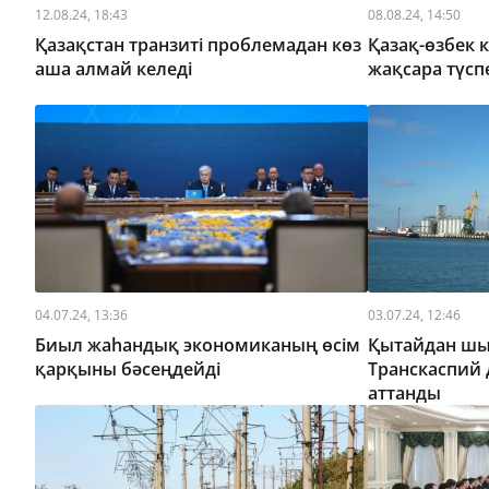
12.08.24, 18:43
08.08.24, 14:50
Қазақстан транзиті проблемадан көз
Қазақ-өзбек 
аша алмай келеді
жақсара түсп
04.07.24, 13:36
03.07.24, 12:46
Биыл жаһандық экономиканың өсім
Қытайдан шы
қарқыны бәсеңдейді
Транскаспий 
аттанды