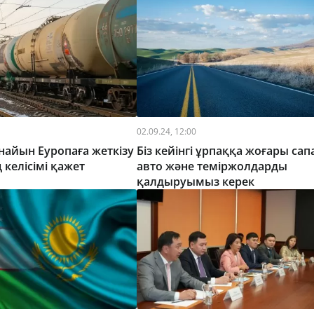
02.09.24, 12:00
найын Еуропаға жеткізу
Біз кейінгі ұрпаққа жоғары са
 келісімі қажет
авто және теміржолдарды
қалдыруымыз керек