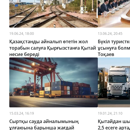
19.06.24, 18:00
13.06.24, 20:45
Қазақстанды айналып өтетін жол
Бүкіл туристк
торабын салуға Қырғызстанға Қытай
ұсынуға бол
несие береді
Тоқаев
15.03.24, 16:19
19.01.24, 21:10
Сыртқы сауда айналымының
Қытайдан шы
ұлғаюына барынша жағдай
2,5 есеге арт