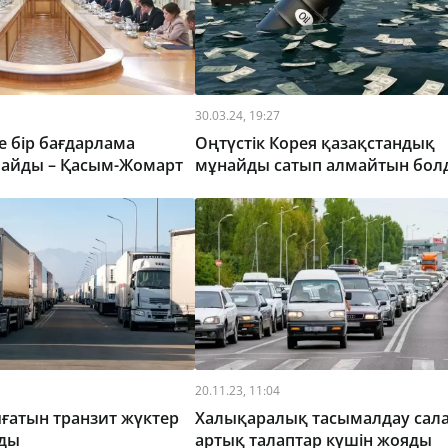
30.03.24, 19:27
е бір бағдарлама
Оңтүстік Корея қазақстандық
майды – Қасым-Жомарт
мұнайды сатып алмайтын бол
20.11.23, 11:04
ғатын транзит жүктер
Халықаралық тасымалдау сал
ады
артық талаптар күшін жояды