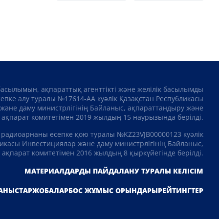
басылымын, ақпараттық агенттікті және желілік басылымды
сепке алу туралы №17614-АА куәлік Қазақстан Республикасы
және даму министрлігінің Байланыс, ақпараттандыру және
ақпарат комитетімен 2019 жылдың 15 наурызында берілді.
 радиоарнаны есепке қою туралы №KZ23VJB00000123 куәлік
икасы Инвестициялар және даму министрлігінің Байланыс,
ақпарат комитетімен 2016 жылдың 8 қыркүйегінде берілді.
МАТЕРИАЛДАРДЫ ПАЙДАЛАНУ ТУРАЛЫ КЕЛІСІМ
АНЫСТАР
ЖОБАЛАР
БОС ЖҰМЫС ОРЫНДАРЫ
РЕЙТИНГТЕР