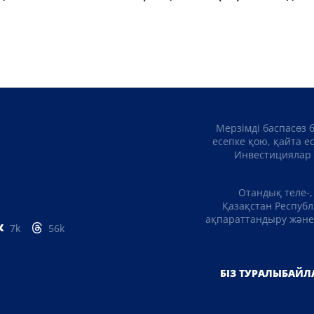
Мерзімді баспасөз 
есепке қою, қайта е
Инвестициялар 
Отандық теле-,
Қазақстан Республ
ақпараттандыру және 
7k
56k
БІЗ ТУРАЛЫ
БАЙЛ