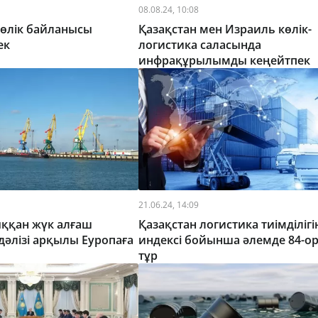
08.08.24, 10:08
көлік байланысы
Қазақстан мен Израиль көлік-
ек
логистика саласында
инфрақұрылымды кеңейтпек
21.06.24, 14:09
ққан жүк алғаш
Қазақстан логистика тиімділігі
дәлізі арқылы Еуропаға
индексі бойынша әлемде 84-о
тұр