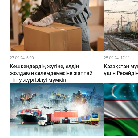
27.09.24, 6:00
25.09.24, 17:11
Көшкендердің жүгіне, елдің
Қазақстан мұ
жолдаған сәлемдемесіне жаппай
үшін Ресейдің
тінту жүргізілуі мүмкін