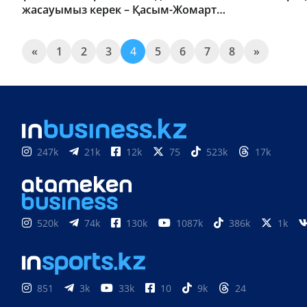
жасауымыз керек – Қасым-Жомарт
Тоқаев
«
1
2
3
4
5
6
7
8
»
247k
21k
12k
75
523k
17k
520k
74k
130k
1087k
386k
1k
851
3k
33k
10
9k
24