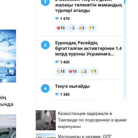
нің
рында
Казахстанцев задержали в
Таиланде по подозрению в краже
марихуаны
Мотоциклы и оружие: ОПГ