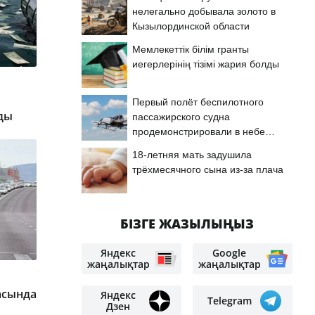
нелегально добывала золото в
Кызылординской области
Мемлекеттік білім гранты
иегерлерінің тізімі жария болды
Первый полёт беспилотного
ды
пассажирского судна
продемонстрировали в небе
Астаны
18-летняя мать задушила
трёхмесячного сына из-за плача
БІЗГЕ ЖАЗЫЛЫҢЫЗ
Яндекс
Google
жаңалықтар
жаңалықтар
асында
Яндекс
Telegram
Дзен