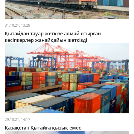
31.10.21, 13:28
Қытайдан тауар жеткізе алмай отырған
кәсіпкерлер жанайқайын жеткізді
29.10.21, 14:17
Қазақстан Қытайға қызық емес