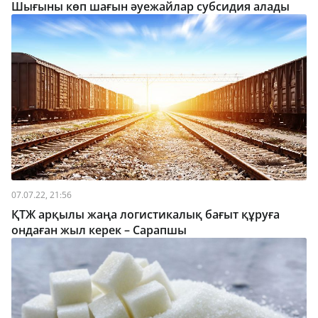
Шығыны көп шағын әуежайлар субсидия алады
07.07.22, 21:56
ҚТЖ арқылы жаңа логистикалық бағыт құруға
ондаған жыл керек – Сарапшы