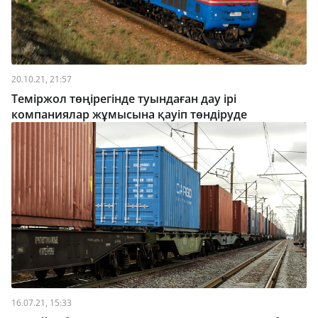
20.10.21, 21:57
Теміржол төңірегінде туындаған дау ірі
компаниялар жұмысына қауіп төндіруде
16.07.21, 15:33