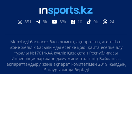
851
3k
33k
10
9k
24
Мерзімді баспасөз басылымын, ақпараттық агенттікті
және желілік басылымды есепке қою, қайта есепке алу
туралы №17614-АА куәлік Қазақстан Республикасы
Инвестициялар және даму министрлігінің Байланыс,
ақпараттандыру және ақпарат комитетімен 2019 жылдың
15 наурызында берілді.
Отандық теле-, радиоарнаны есепке қою туралы
№KZ23VJB00000123 куәлік Қазақстан Республикасы
Инвестициялар және даму министрлігінің Байланыс,
ақпараттандыру және ақпарат комитетімен 2016 жылдың 8
қыркүйегінде берілді.
МАТЕРИАЛДАРДЫ ПАЙДАЛАНУ ТУРАЛЫ КЕЛІСІМ
БІЗ ТУРАЛЫ
БАЙЛАНЫСТАР
ЖОБАЛАР