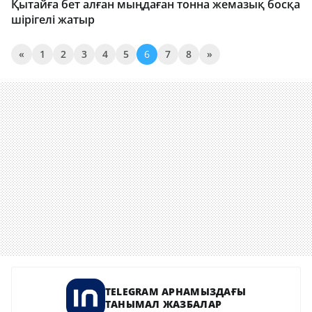
Қытайға бет алған мыңдаған тонна жемазық босқа
шірігелі жатыр
«
1
2
3
4
5
6
7
8
»