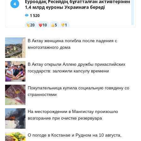
В Актау женщина погибла после падения с
многоэтажного дома
В Актау открыли Аллею дружбы прикаспийских
государств: заложили капсулу времени
Покупательница купила социальную говядину со
странностями
На месторождении в Мангистау произошло
возгорание при очистке резервуара
О погоде в Костанае и Рудном на 10 августа,