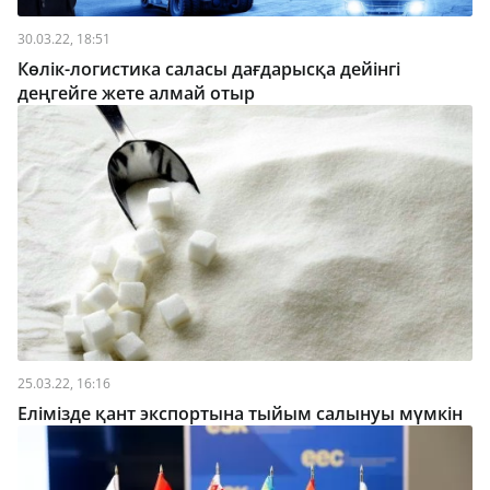
30.03.22, 18:51
Көлік-логистика саласы дағдарысқа дейінгі
деңгейге жете алмай отыр
25.03.22, 16:16
Елімізде қант экспортына тыйым салынуы мүмкін