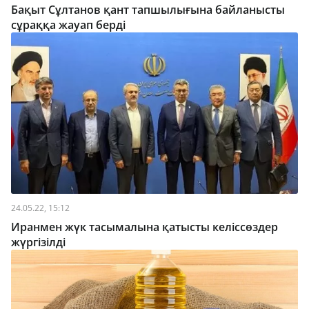
Бақыт Сұлтанов қант тапшылығына байланысты
сұраққа жауап берді
24.05.22, 15:12
Иранмен жүк тасымалына қатысты келіссөздер
жүргізілді