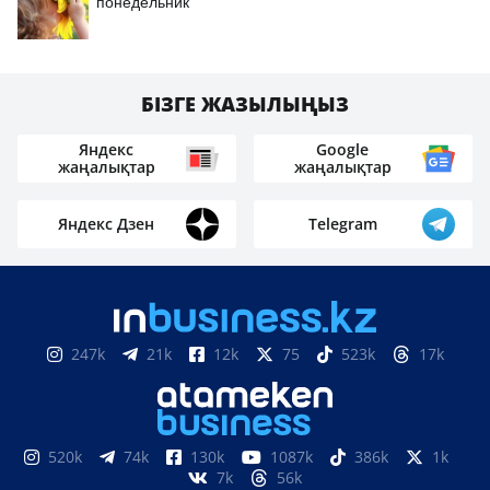
понедельник
БІЗГЕ ЖАЗЫЛЫҢЫЗ
Яндекс
Google
жаңалықтар
жаңалықтар
Яндекс Дзен
Telegram
247k
21k
12k
75
523k
17k
520k
74k
130k
1087k
386k
1k
7k
56k