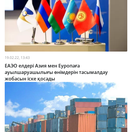
19.02.22, 13:43
ЕАЭО елдері Азия мен Еуропаға
ауылшаруашылығы өнімдерін тасымалдау
жобасын іске қосады