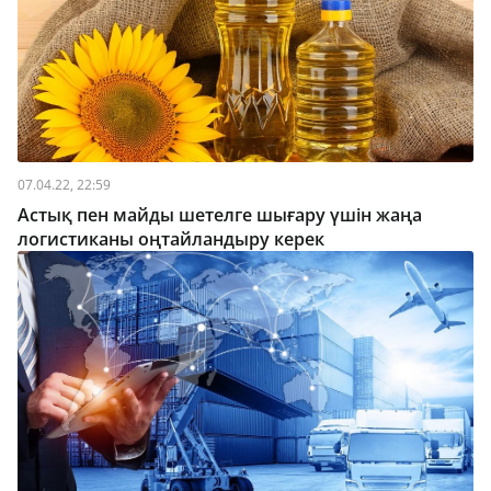
07.04.22, 22:59
Астық пен майды шетелге шығару үшін жаңа
логистиканы оңтайландыру керек