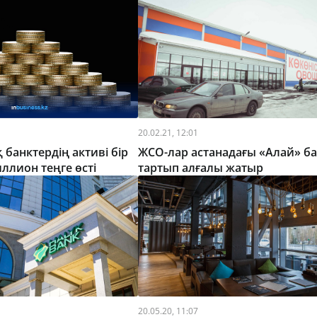
20.02.21, 12:01
 банктердің активі бір
ЖСО-лар астанадағы «Алай» б
иллион теңге өсті
тартып алғалы жатыр
20.05.20, 11:07