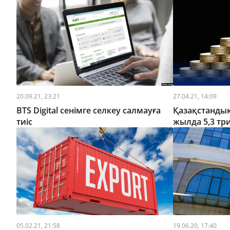
20.09.21, 23:21
27.04.21, 14:09
BTS Digital сенімге селкеу салмауға
Қазақстандық
тиіс
жылда 5,3 тр
05.02.21, 21:58
19.06.20, 17:40