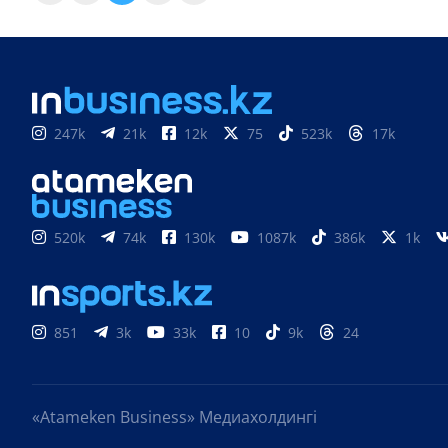
247k
21k
12k
75
523k
17k
520k
74k
130k
1087k
386k
1k
851
3k
33k
10
9k
24
«Atameken Business» Медиахолдингі