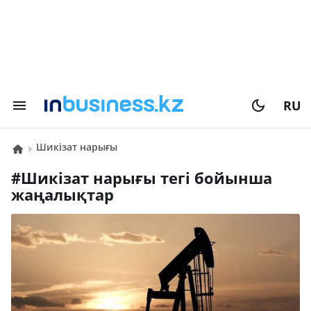
RU
шикізат нарығы
#
шикізат нарығы
тегі бойынша
жаңалықтар