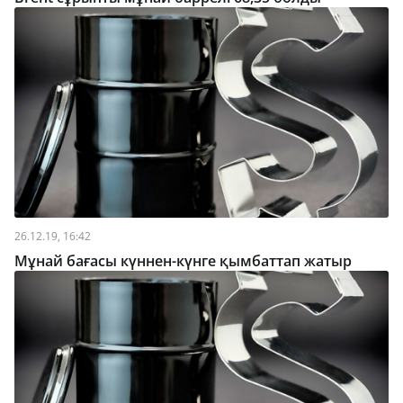
26.12.19, 16:42
Мұнай бағасы күннен-күнге қымбаттап жатыр