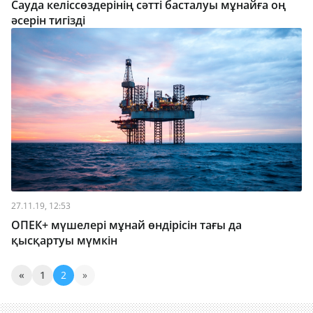
Сауда келіссөздерінің сәтті басталуы мұнайға оң
әсерін тигізді
27.11.19, 12:53
ОПЕК+ мүшелері мұнай өндірісін тағы да
қысқартуы мүмкін
«
1
2
»