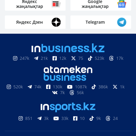
Яндекс
Google
жаңалықтар
жаңалықтар
Яндекс Дзен
Telegram
247k
21k
12k
75
523k
17k
520k
74k
130k
1087k
386k
1k
7k
56k
851
3k
33k
10
9k
24