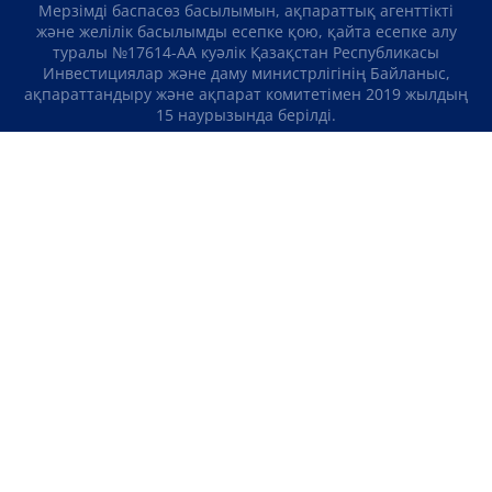
Мерзімді баспасөз басылымын, ақпараттық агенттікті
және желілік басылымды есепке қою, қайта есепке алу
туралы №17614-АА куәлік Қазақстан Республикасы
Инвестициялар және даму министрлігінің Байланыс,
ақпараттандыру және ақпарат комитетімен 2019 жылдың
15 наурызында берілді.
Отандық теле-, радиоарнаны есепке қою туралы
№KZ23VJB00000123 куәлік Қазақстан Республикасы
Инвестициялар және даму министрлігінің Байланыс,
ақпараттандыру және ақпарат комитетімен 2016 жылдың 8
қыркүйегінде берілді.
МАТЕРИАЛДАРДЫ ПАЙДАЛАНУ ТУРАЛЫ КЕЛІСІМ
БІЗ ТУРАЛЫ
БАЙЛАНЫСТАР
ЖОБАЛАР
БОС ЖҰМЫС ОРЫНДАРЫ
РЕЙТИНГТЕР
«Atameken Business» Медиахолдингі
ҚҰПИЯЛЫЛЫҚ САЯСАТЫ