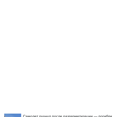
Самолет рухнул после разгерметизации — погибли