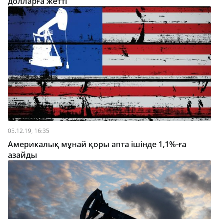
долларға жетті
05.12.19, 16:35
Америкалық мұнай қоры апта ішінде 1,1%-ға
азайды