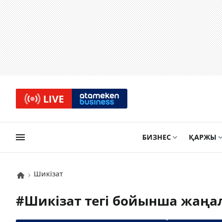
LIVE
БИЗНЕС
ҚАРЖЫ
шикізат
#
шикізат
тегі бойынша жаңа