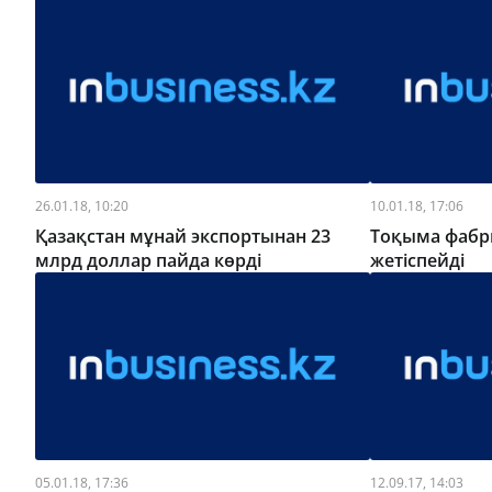
26.01.18, 10:20
10.01.18, 17:06
Қазақстан мұнай экспортынан 23
Тоқыма фабр
млрд доллар пайда көрді
жетіспейді
05.01.18, 17:36
12.09.17, 14:03