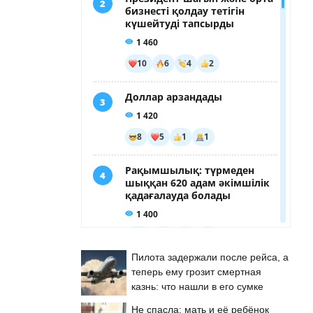
Пилота задержали после рейса, а
теперь ему грозит смертная
казнь: что нашли в его сумке
Не спасла: мать и её ребёнок