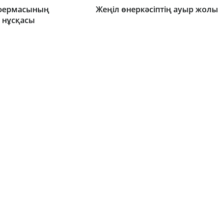
 фермасының
Жеңіл өнеркәсіптің ауыр жолы
 нұсқасы