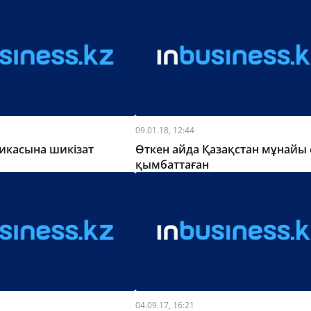
09.01.18, 12:44
икасына шикізат
Өткен айда Қазақстан мұнайы 
қымбаттаған
04.09.17, 16:21