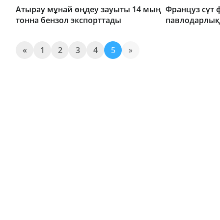
Атырау мұнай өңдеу зауыты 14 мың
Француз сүт
тонна бензол экспорттады
павлодарлық
«
1
2
3
4
5
»