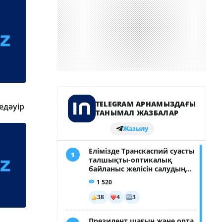
едәуір