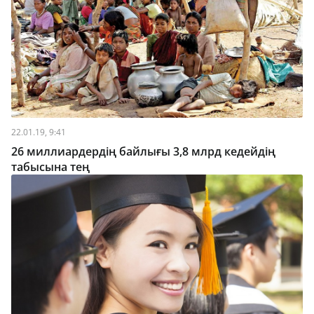
22.01.19, 9:41
26 миллиардердің байлығы 3,8 млрд кедейдің
табысына тең