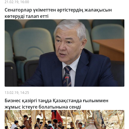
21.02.19, 16:00
Сенаторлар үкіметтен әртістердің жалақысын
көтеруді талап етті
13.02.19, 14:25
Бизнес қазіргі таңда Қазақстанда ғылыммен
жұмыс істеуге болатынына сенді