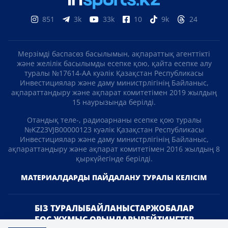
851
3k
33k
10
9k
24
Мерзімді баспасөз басылымын, ақпараттық агенттікті
және желілік басылымды есепке қою, қайта есепке алу
туралы №17614-АА куәлік Қазақстан Республикасы
Инвестициялар және даму министрлігінің Байланыс,
ақпараттандыру және ақпарат комитетімен 2019 жылдың
15 наурызында берілді.
Отандық теле-, радиоарнаны есепке қою туралы
№KZ23VJB00000123 куәлік Қазақстан Республикасы
Инвестициялар және даму министрлігінің Байланыс,
ақпараттандыру және ақпарат комитетімен 2016 жылдың 8
қыркүйегінде берілді.
МАТЕРИАЛДАРДЫ ПАЙДАЛАНУ ТУРАЛЫ КЕЛІСІМ
БІЗ ТУРАЛЫ
БАЙЛАНЫСТАР
ЖОБАЛАР
БОС ЖҰМЫС ОРЫНДАРЫ
РЕЙТИНГТЕР