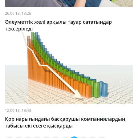
26.09.18, 13:26
Әлеуметтік желі арқылы тауар сататындар
тексеріледі
12.09.18, 18:43
Қор нарығындағы басқарушы компаниялардың
табысы екі есеге қысқарды