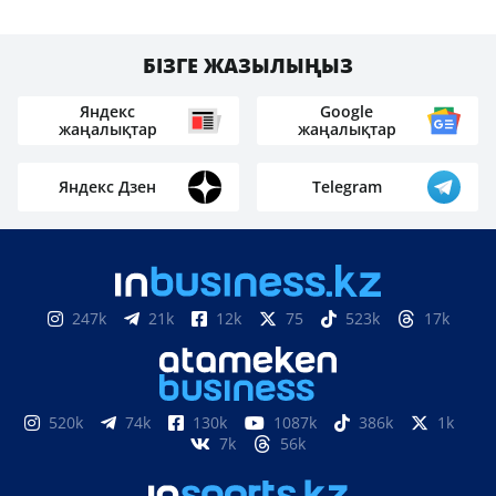
БІЗГЕ ЖАЗЫЛЫҢЫЗ
Яндекс
Google
жаңалықтар
жаңалықтар
Яндекс Дзен
Telegram
247k
21k
12k
75
523k
17k
520k
74k
130k
1087k
386k
1k
7k
56k