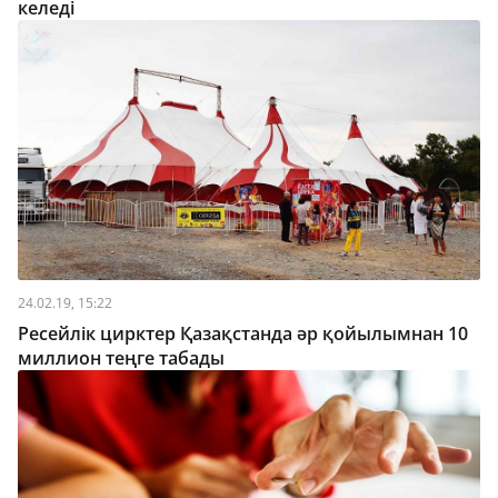
келеді
24.02.19, 15:22
Ресейлік цирктер Қазақстанда әр қойылымнан 10
миллион теңге табады