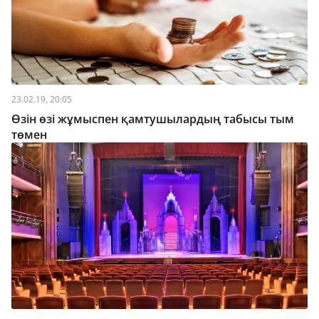
23.02.19, 20:05
Өзін өзі жұмыспен қамтушылардың табысы тым
төмен