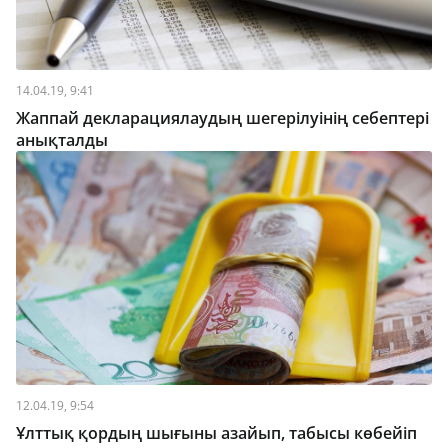
14.04.19, 9:41
Жаппай декларациялаудың шегерілуінің себептері
анықталды
12.04.19, 9:54
Ұлттық қордың шығыны азайып, табысы көбейіп