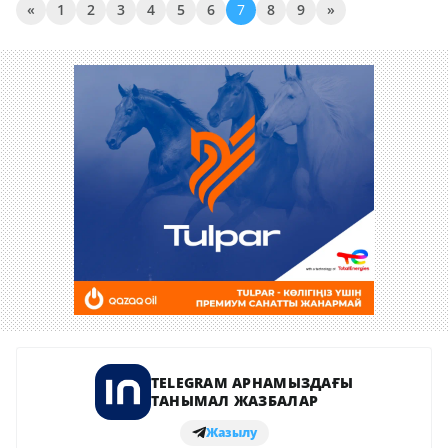
«
1
2
3
4
5
6
7
8
9
»