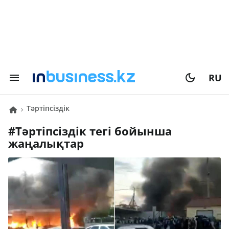
RU
тәртіпсіздік
#
тәртіпсіздік
тегі бойынша
жаңалықтар