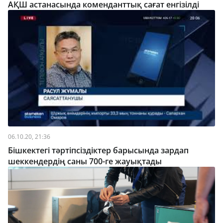
АҚШ астанасында коменданттық сағат енгізілді
06.10.20, 21:36
Бішкектегі тәртіпсіздіктер барысында зардап
шеккендердің саны 700-ге жауықтады