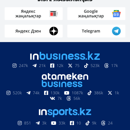
Яндекс
Google
жаңалықтар
жаңалықтар
Яндекс Дзен
Telegram
247k
21k
12k
75
523k
17k
520k
74k
130k
1087k
386k
1k
7k
56k
851
3k
33k
10
9k
24