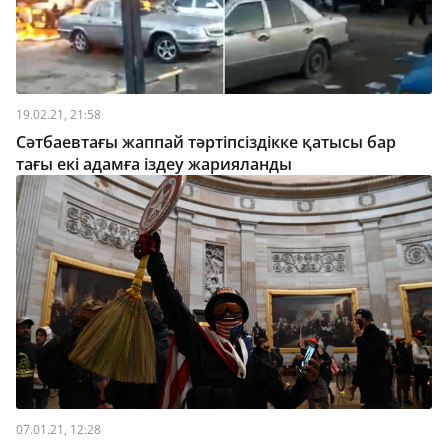
19.02.21, 21:58
Сәтбаевтағы жаппай тәртіпсіздікке қатысы бар
тағы екі адамға іздеу жарияланды
07.01.21, 12:28