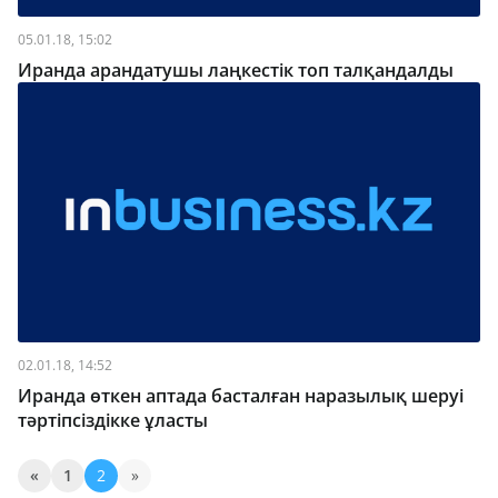
05.01.18, 15:02
Иранда арандатушы лаңкестік топ талқандалды
02.01.18, 14:52
Иранда өткен аптада басталған наразылық шеруі
тәртіпсіздікке ұласты
«
1
2
»