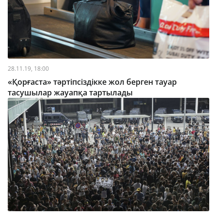
28.11.19, 18:00
«Қорғаста» тәртіпсіздікке жол берген тауар
тасушылар жауапқа тартылады