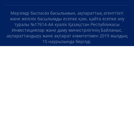
Мерзімді баспасөз басылымын, ақпараттық агенттікті
және желілік басылымды есепке қою, қайта есепке алу
туралы №17614-АА куәлік Қазақстан Республикасы
Инвестициялар және даму министрлігінің Байланыс,
ақпараттандыру және ақпарат комитетімен 2019 жылдың
15 наурызында берілді.
Отандық теле-, радиоарнаны есепке қою туралы
№KZ23VJB00000123 куәлік Қазақстан Республикасы
Инвестициялар және даму министрлігінің Байланыс,
ақпараттандыру және ақпарат комитетімен 2016 жылдың 8
қыркүйегінде берілді.
МАТЕРИАЛДАРДЫ ПАЙДАЛАНУ ТУРАЛЫ КЕЛІСІМ
БІЗ ТУРАЛЫ
БАЙЛАНЫСТАР
ЖОБАЛАР
БОС ЖҰМЫС ОРЫНДАРЫ
РЕЙТИНГТЕР
«Atameken Business» Медиахолдингі