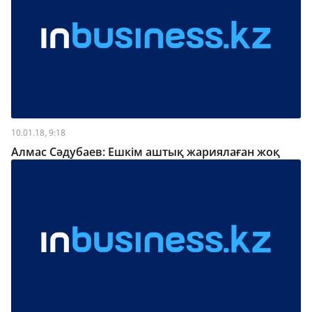
10.01.18, 9:18
Алмас Сәдубаев: Ешкім аштық жариялаған жоқ