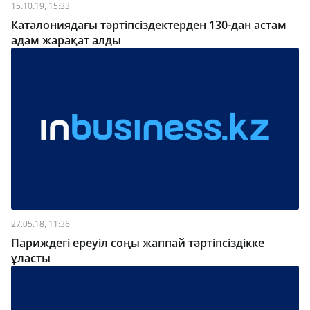
15.10.19, 15:33
Каталониядағы тәртіпсіздектерден 130-дан астам
адам жарақат алды
27.05.18, 11:36
Париждегі ереуіл соңы жаппай тәртіпсіздікке
ұласты