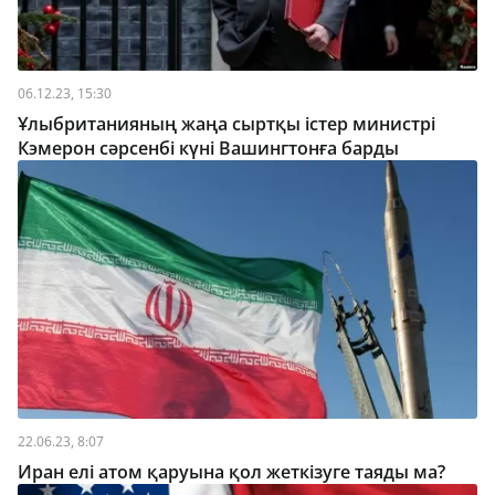
06.12.23, 15:30
Ұлыбританияның жаңа сыртқы істер министрі
Кэмерон сәрсенбі күні Вашингтонға барды
22.06.23, 8:07
Иран елі атом қаруына қол жеткізуге таяды ма?