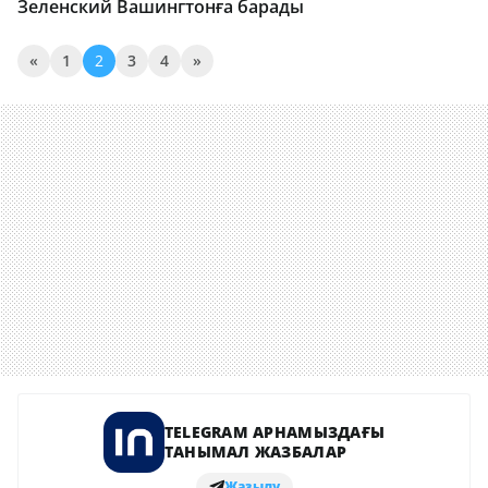
Зеленский Вашингтонға барады
«
1
2
3
4
»