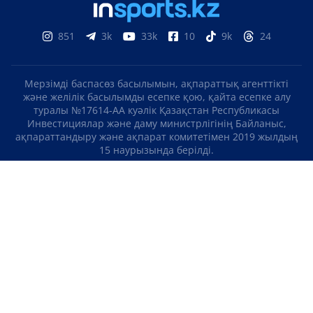
851
3k
33k
10
9k
24
Мерзімді баспасөз басылымын, ақпараттық агенттікті
және желілік басылымды есепке қою, қайта есепке алу
туралы №17614-АА куәлік Қазақстан Республикасы
Инвестициялар және даму министрлігінің Байланыс,
ақпараттандыру және ақпарат комитетімен 2019 жылдың
15 наурызында берілді.
Отандық теле-, радиоарнаны есепке қою туралы
№KZ23VJB00000123 куәлік Қазақстан Республикасы
Инвестициялар және даму министрлігінің Байланыс,
ақпараттандыру және ақпарат комитетімен 2016 жылдың 8
қыркүйегінде берілді.
МАТЕРИАЛДАРДЫ ПАЙДАЛАНУ ТУРАЛЫ КЕЛІСІМ
БІЗ ТУРАЛЫ
БАЙЛАНЫСТАР
ЖОБАЛАР
БОС ЖҰМЫС ОРЫНДАРЫ
РЕЙТИНГТЕР