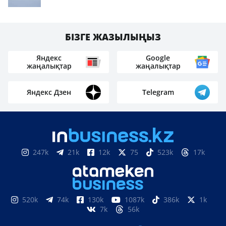
БІЗГЕ ЖАЗЫЛЫҢЫЗ
Яндекс
Google
жаңалықтар
жаңалықтар
Яндекс Дзен
Telegram
247k
21k
12k
75
523k
17k
520k
74k
130k
1087k
386k
1k
7k
56k