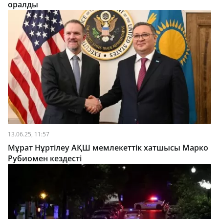
оралды
13.06.25, 11:57
Мұрат Нұртілеу АҚШ мемлекеттік хатшысы Марко
Рубиомен кездесті