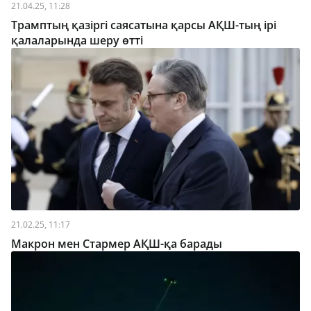
21.04.25, 11:28
Трамптың қазіргі саясатына қарсы АҚШ-тың ірі
қалаларында шеру өтті
21.02.25, 11:17
Макрон мен Стармер АҚШ-қа барады