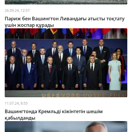
26.09.24, 12:57
Париж бен Вашингтон Ливандағы атысты тоқтату
үшін жоспар құрады
11.07.24, 8:55
Вашингтонда Кремльді кіжінтетін шешім
қабылданды