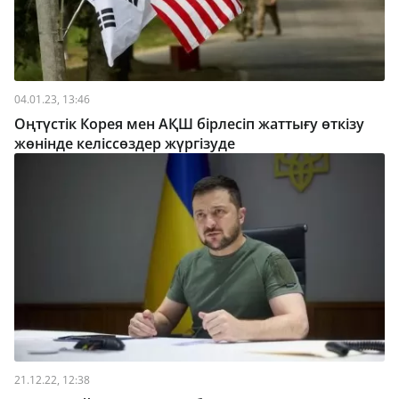
04.01.23, 13:46
Оңтүстік Корея мен АҚШ бірлесіп жаттығу өткізу
жөнінде келіссөздер жүргізуде
21.12.22, 12:38