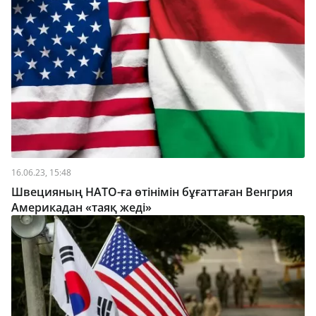
16.06.23, 15:48
Швецияның НАТО-ға өтінімін бұғаттаған Венгрия
Америкадан «таяқ жеді»