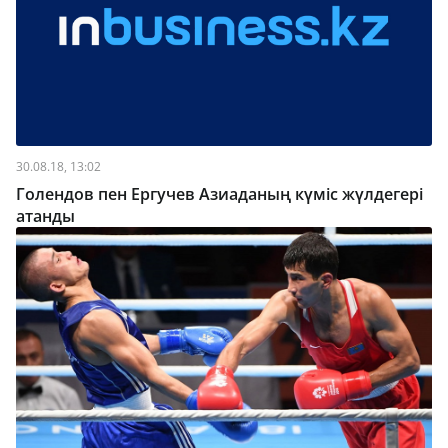
30.08.18, 13:02
Голендов пен Ергучев Азиаданың күміс жүлдегері
атанды