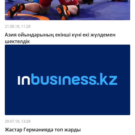
21.08.18, 11:28
Азия ойындарының екінші күні екі жүлдемен
шектелдік
29.07.18, 13:28
Жастар Германияда топ жарды