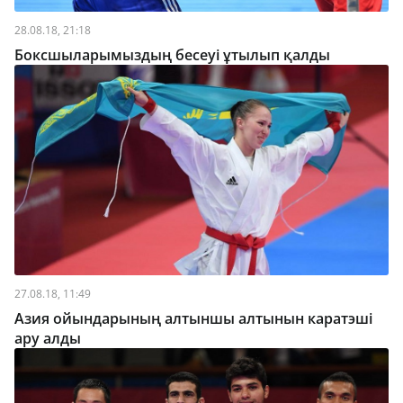
28.08.18, 21:18
Боксшыларымыздың бесеуі ұтылып қалды
27.08.18, 11:49
Азия ойындарының алтыншы алтынын каратэші
ару алды