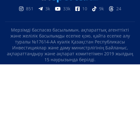
851
3k
33k
10
9k
24
Мерзімді баспасөз басылымын, ақпараттық агенттікті
және желілік басылымды есепке қою, қайта есепке алу
туралы №17614-АА куәлік Қазақстан Республикасы
Инвестициялар және даму министрлігінің Байланыс,
ақпараттандыру және ақпарат комитетімен 2019 жылдың
15 наурызында берілді.
Отандық теле-, радиоарнаны есепке қою туралы
№KZ23VJB00000123 куәлік Қазақстан Республикасы
Инвестициялар және даму министрлігінің Байланыс,
ақпараттандыру және ақпарат комитетімен 2016 жылдың 8
қыркүйегінде берілді.
МАТЕРИАЛДАРДЫ ПАЙДАЛАНУ ТУРАЛЫ КЕЛІСІМ
БІЗ ТУРАЛЫ
БАЙЛАНЫСТАР
ЖОБАЛАР
БОС ЖҰМЫС ОРЫНДАРЫ
РЕЙТИНГТЕР