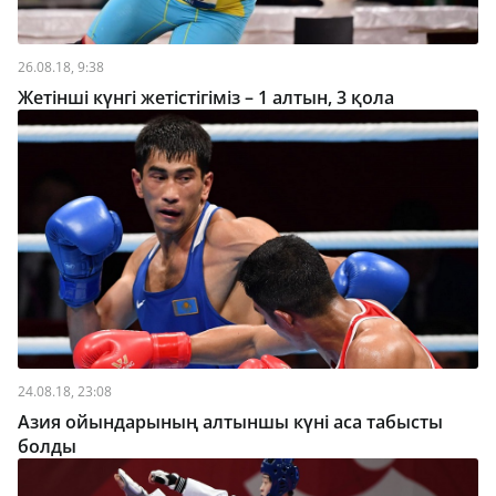
26.08.18, 9:38
Жетінші күнгі жетістігіміз – 1 алтын, 3 қола
24.08.18, 23:08
Азия ойындарының алтыншы күні аса табысты
болды