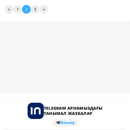
«
1
2
3
»