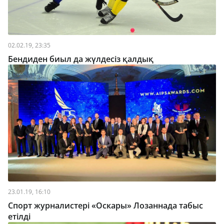
02.02.19, 23:35
Бендиден биыл да жүлдесіз қалдық
23.01.19, 16:10
Спорт журналистері «Оскары» Лозаннада табыс
етілді