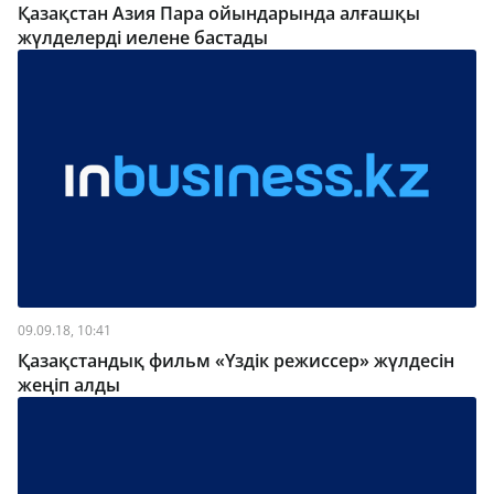
Қазақстан Азия Пара ойындарында алғашқы
жүлделерді иелене бастады
09.09.18, 10:41
Қазақстандық фильм «Үздік режиссер» жүлдесін
жеңіп алды