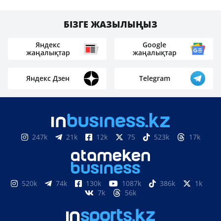
БІЗГЕ ЖАЗЫЛЫҢЫЗ
Яндекс
Google
жаңалықтар
жаңалықтар
Яндекс Дзен
Telegram
247k
21k
12k
75
523k
17k
520k
74k
130k
1087k
386k
1k
7k
56k