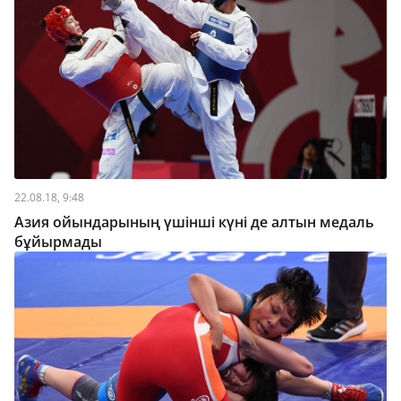
22.08.18, 9:48
Азия ойындарының үшінші күні де алтын медаль
бұйырмады