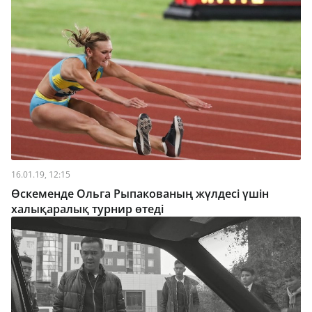
16.01.19, 12:15
Өскеменде Ольга Рыпакованың жүлдесі үшін
халықаралық турнир өтеді