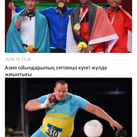
26.08.18, 23:38
Азия ойындарының сегізінші күнгі жүлде
жиынтығы