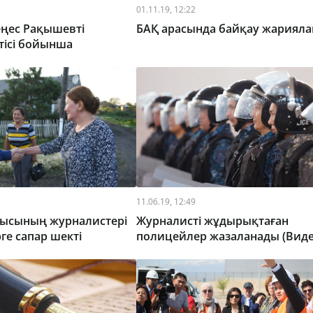
01.11.19, 12:22
еңес Рақышевті
БАҚ арасында байқау жариял
тісі бойынша
11.06.19, 12:49
лысының журналистері
Журналисті жұдырықтаған
рге сапар шекті
полицейлер жазаланады (Виде