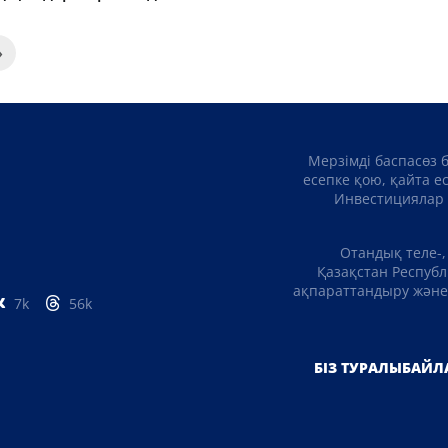
»
Мерзімді баспасөз 
есепке қою, қайта е
Инвестициялар 
Отандық теле-,
Қазақстан Республ
ақпараттандыру және 
7k
56k
БІЗ ТУРАЛЫ
БАЙЛ