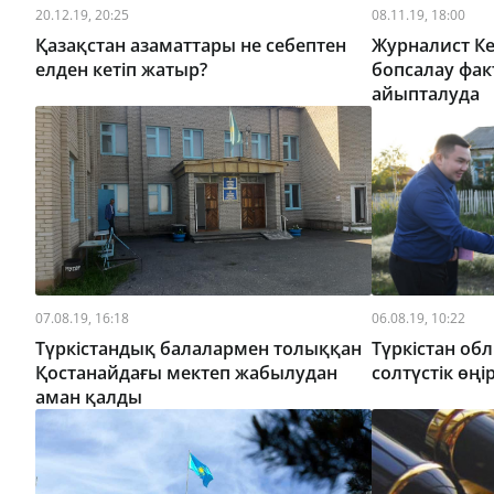
20.12.19, 20:25
08.11.19, 18:00
Қазақстан азаматтары не себептен
Журналист К
елден кетіп жатыр?
бопсалау фак
айыпталуда
07.08.19, 16:18
06.08.19, 10:22
Түркістандық балалармен толыққан
Түркістан об
Қостанайдағы мектеп жабылудан
солтүстік өңі
аман қалды