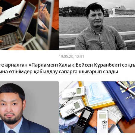
19.05.20, 12:31
ге арналған «Парламент
Халық Бейсен Құранбектi соңғ
ына өтінімдер қабылдау
сапарға шығарып салды