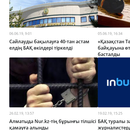
06.06.19, 9:01
05.06.19, 16:34
Сайлауды бақылауға 40-тан астам
«Қазақстан Тә
елдің БАҚ өкілдері тіркелді
байқауына өт
басталды
26.02.19, 13:57
19.02.19, 15:25
Алматыда Nur.kz-тің бұрынғы тілшісі
БАҚ туралы за
қамауға алынды
журналистерд