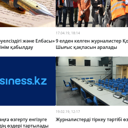
17.04.19, 18:14
уелсіздігі және Елбасы»
9 елден келген журналистер Қо
інім қабылдау
Шығыс қақпасын аралады
19.02.19, 12:17
ңға өзгерту енгізуге
Журналистерді тіркеу тәртібі ө
ің өздері тартылады