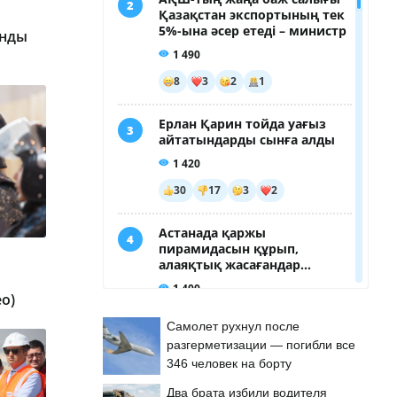
анды
о)
Самолет рухнул после
разгерметизации — погибли все
346 человек на борту
Два брата избили водителя