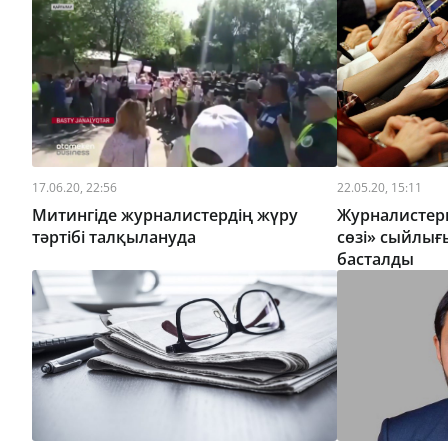
17.06.20, 22:56
22.05.20, 15:11
Митингіде журналистердің жүру
Журналистер
тәртібі талқылануда
сөзі» сыйлығ
басталды