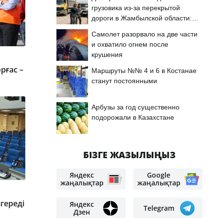
грузовика из-за перекрытой
дороги в Жамбылской области:
подробности
Самолет разорвало на две части
и охватило огнем после
крушения
рғас –
Маршруты №№ 4 и 6 в Костанае
станут постоянными
Арбузы за год существенно
подорожали в Казахстане
БІЗГЕ ЖАЗЫЛЫҢЫЗ
Яндекс
Google
жаңалықтар
жаңалықтар
згереді
Яндекс
Telegram
Дзен