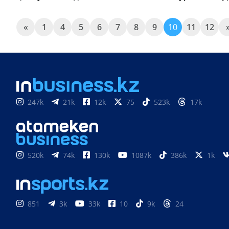
«
1
4
5
6
7
8
9
10
11
12
247k
21k
12k
75
523k
17k
520k
74k
130k
1087k
386k
1k
851
3k
33k
10
9k
24