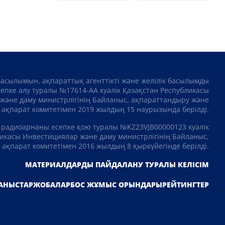
басылымын, ақпараттық агенттікті және желілік басылымды
сепке алу туралы №17614-АА куәлік Қазақстан Республикасы
және даму министрлігінің Байланыс, ақпараттандыру және
ақпарат комитетімен 2019 жылдың 15 наурызында берілді.
 радиоарнаны есепке қою туралы №KZ23VJB00000123 куәлік
икасы Инвестициялар және даму министрлігінің Байланыс,
ақпарат комитетімен 2016 жылдың 8 қыркүйегінде берілді.
МАТЕРИАЛДАРДЫ ПАЙДАЛАНУ ТУРАЛЫ КЕЛІСІМ
АНЫСТАР
ЖОБАЛАР
БОС ЖҰМЫС ОРЫНДАРЫ
РЕЙТИНГТЕР