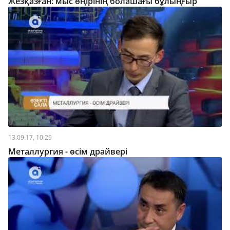
Жезқазған: мыс өңірінің болашағы бұлыңғыр
13.09.17, 10:29
Металлургия - өсім драйвері