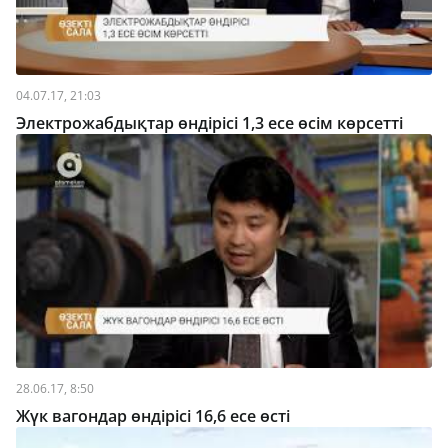
04.07.17, 21:03
Электрожабдықтар өндірісі 1,3 есе өсім көрсетті
28.06.17, 8:50
Жүк вагондар өндірісі 16,6 есе өсті