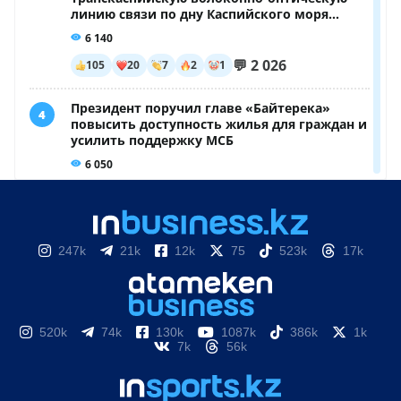
247k
21k
12k
75
523k
17k
520k
74k
130k
1087k
386k
1k
7k
56k