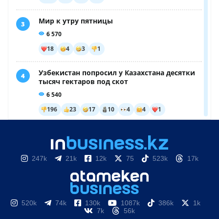
247k
21k
12k
75
523k
17k
520k
74k
130k
1087k
386k
1k
7k
56k