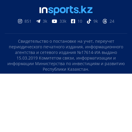
851
3k
33k
10
9k
24
Свидетельство о постановке на учет, переучет
периодического печатного издания, информационного
агентства и сетевого издания №17614-ИА выдано
15.03.2019 Комитетом связи, информатизации и
информации Министерства по инвестициям и развитию
Республики Казахстан.
Свидетельство о постановке на учет отечественного
телерадио канала №KZ23VJB00000123 выдано 08.09.2016
Комитетом связи, информатизации и информации
Министерства по инвестициям и развитию Республики
Казахстан.
СОГЛАШЕНИЕ ОБ ИСПОЛЬЗОВАНИИ МАТЕРИАЛОВ
О НАС
КОНТАКТЫ
ТЕЛЕПРОЕКТЫ
ВАКАНСИИ