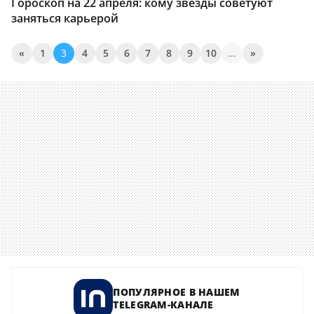
Гороскоп на 22 апреля: кому звезды советуют
заняться карьерой
«
1
3
4
5
6
7
8
9
10
...
»