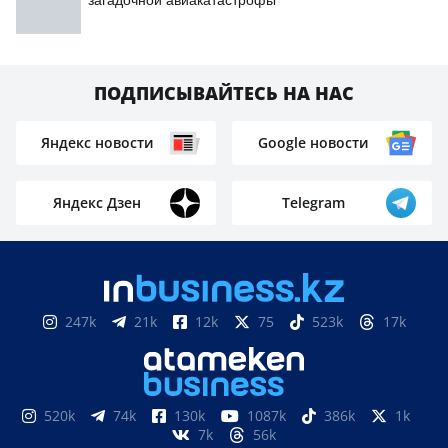
загадочной авиакатастрофы
ПОДПИСЫВАЙТЕСЬ НА НАС
Яндекс новости
Google новости
Яндекс Дзен
Telegram
247k
21k
12k
75
523k
17k
520k
74k
130k
1087k
386k
1k
7k
56k