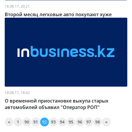
18.08.17, 20:21
Второй месяц легковые авто покупают хуже
18.08.17, 18:42
О временной приостановке выкупа старых
автомобилей объявил "Оператор РОП"
«
1
90
91
92
93
94
95
96
97
98
»