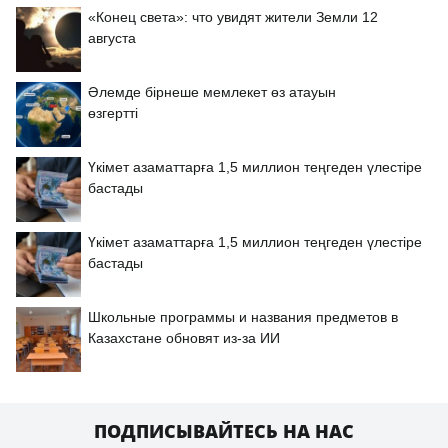
«Конец света»: что увидят жители Земли 12
августа
Әлемде бірнеше мемлекет өз атауын
өзгертті
Үкімет азаматтарға 1,5 миллион теңгеден үлестіре
бастады
Үкімет азаматтарға 1,5 миллион теңгеден үлестіре
бастады
Школьные программы и названия предметов в
Казахстане обновят из-за ИИ
ПОДПИСЫВАЙТЕСЬ НА НАС