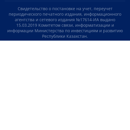
Свидетельство о постановке на учет, переучет
периодического печатного издания, информационного
агентства и сетевого издания №17614-ИА выдано
15.03.2019 Комитетом связи, информатизации и
информации Министерства по инвестициям и развитию
Республики Казахстан.
Свидетельство о постановке на учет отечественного
телерадио канала №KZ23VJB00000123 выдано 08.09.2016
Комитетом связи, информатизации и информации
Министерства по инвестициям и развитию Республики
Казахстан.
СОГЛАШЕНИЕ ОБ ИСПОЛЬЗОВАНИИ МАТЕРИАЛОВ
О НАС
КОНТАКТЫ
ТЕЛЕПРОЕКТЫ
ВАКАНСИИ
РЕЙТИНГИ
Медиахолдинг «Atameken Business»