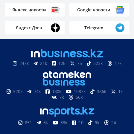
Яндекс новости
Google новости
Яндекс Дзен
Telegram
247k
21k
12k
75
523k
17k
520k
74k
130k
1087k
386k
1k
7k
56k
851
3k
33k
10
9k
24