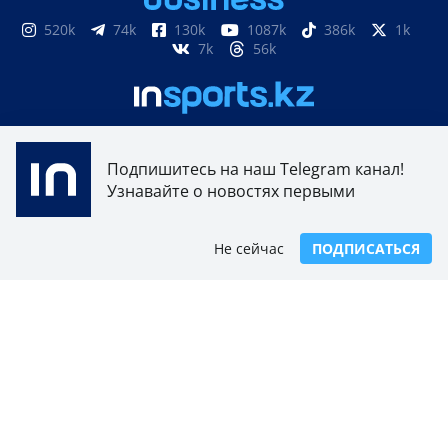
520k
74k
130k
1087k
386k
1k
7k
56k
851
3k
33k
10
9k
24
Подпишитесь на наш Telegram канал!
Узнавайте о новостях первыми
Свидетельство о постановке на учет, переучет
периодического печатного издания, информационного
агентства и сетевого издания №17614-ИА выдано
Не сейчас
ПОДПИСАТЬСЯ
15.03.2019 Комитетом связи, информатизации и
информации Министерства по инвестициям и развитию
Республики Казахстан.
Свидетельство о постановке на учет отечественного
телерадио канала №KZ23VJB00000123 выдано 08.09.2016
Комитетом связи, информатизации и информации
Министерства по инвестициям и развитию Республики
Казахстан.
СОГЛАШЕНИЕ ОБ ИСПОЛЬЗОВАНИИ МАТЕРИАЛОВ