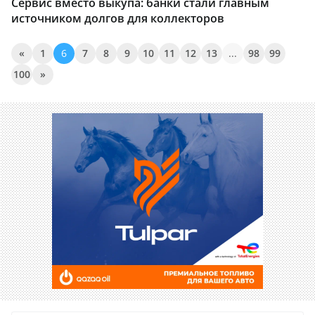
Сервис вместо выкупа: банки стали главным
источником долгов для коллекторов
«
1
6
7
8
9
10
11
12
13
...
98
99
100
»