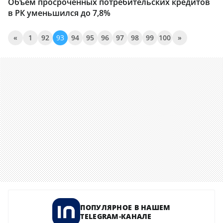
Объем просроченных потребительских кредитов
в РК уменьшился до 7,8%
«
1
92
93
94
95
96
97
98
99
100
»