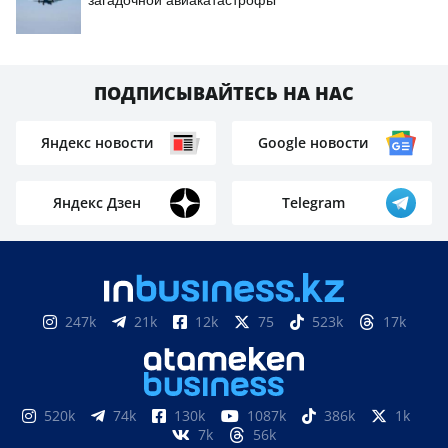
загадочной авиакатастрофы
ПОДПИСЫВАЙТЕСЬ НА НАС
Яндекс новости
Google новости
Яндекс Дзен
Telegram
247k
21k
12k
75
523k
17k
520k
74k
130k
1087k
386k
1k
7k
56k