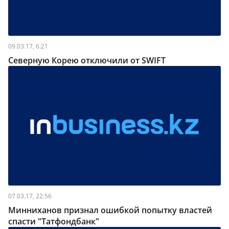
09.03.17, 6:21
Северную Корею отключили от SWIFT
07.03.17, 22:56
Минниханов признал ошибкой попытку властей
спасти "Татфондбанк"