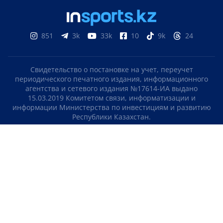
851
3k
33k
10
9k
24
Свидетельство о постановке на учет, переучет
периодического печатного издания, информационного
агентства и сетевого издания №17614-ИА выдано
15.03.2019 Комитетом связи, информатизации и
информации Министерства по инвестициям и развитию
Республики Казахстан.
Свидетельство о постановке на учет отечественного
телерадио канала №KZ23VJB00000123 выдано 08.09.2016
Комитетом связи, информатизации и информации
Министерства по инвестициям и развитию Республики
Казахстан.
СОГЛАШЕНИЕ ОБ ИСПОЛЬЗОВАНИИ МАТЕРИАЛОВ
О НАС
КОНТАКТЫ
ТЕЛЕПРОЕКТЫ
ВАКАНСИИ