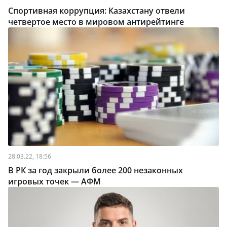
Спортивная коррупция: Казахстану отвели
четвертое место в мировом антирейтинге
28.03.22, 18:56
В РК за год закрыли более 200 незаконных
игровых точек — АФМ