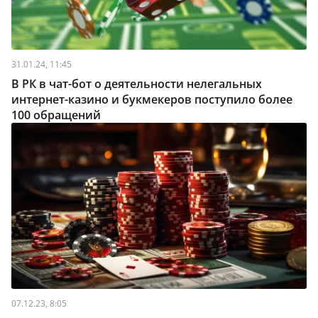
31.01.24, 11:45
В РК в чат-бот о деятельности нелегальных
интернет-казино и букмекеров поступило более
100 обращений
07.12.23, 8:05