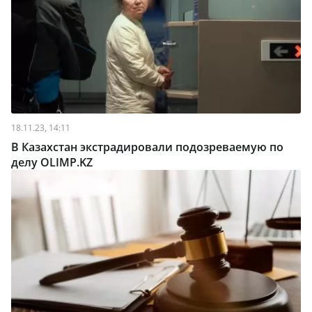
18.11.23, 14:11
В Казахстан экстрадировали подозреваемую по
делу OLIMP.KZ