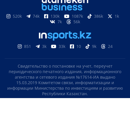
520k
74k
130k
1087k
386k
1k
7k
56k
851
3k
33k
10
9k
24
Свидетельство о постановке на учет, переучет
периодического печатного издания, информационного
агентства и сетевого издания №17614-ИА выдано
15.03.2019 Комитетом связи, информатизации и
информации Министерства по инвестициям и развитию
Республики Казахстан.
Свидетельство о постановке на учет отечественного
телерадио канала №KZ23VJB00000123 выдано 08.09.2016
Комитетом связи, информатизации и информации
Министерства по инвестициям и развитию Республики
Казахстан.