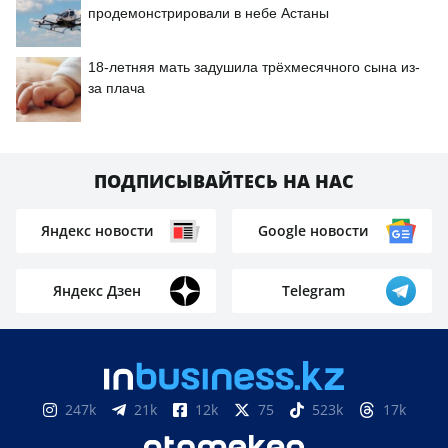
продемонстрировали в небе Астаны
18-летняя мать задушила трёхмесячного сына из-
за плача
ПОДПИСЫВАЙТЕСЬ НА НАС
Яндекс новости
Google новости
Яндекс Дзен
Telegram
247k
21k
12k
75
523k
17k