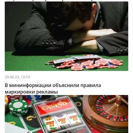
29.06.23, 12:10
В мининформации объяснили правила
маркировки рекламы