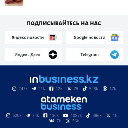
ПОДПИСЫВАЙТЕСЬ НА НАС
Яндекс новости
Google новости
Яндекс Дзен
Telegram
247k
21k
12k
75
523k
17k
520k
74k
130k
1087k
386k
1k
7k
56k