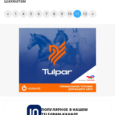
шахматам
«
1
4
5
6
7
8
9
10
11
12
»