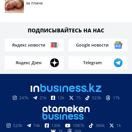
за плача
ПОДПИСЫВАЙТЕСЬ НА НАС
Яндекс новости
Google новости
Яндекс Дзен
Telegram
247k
21k
12k
75
523k
17k
520k
74k
130k
1087k
386k
1k
7k
56k