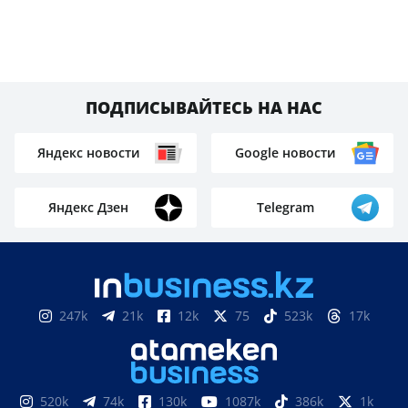
ПОДПИСЫВАЙТЕСЬ НА НАС
Яндекс новости
Google новости
Яндекс Дзен
Telegram
247k
21k
12k
75
523k
17k
520k
74k
130k
1087k
386k
1k