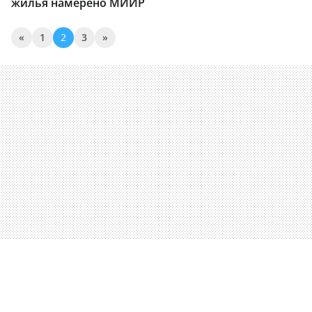
жилья намерено МИИР
«
1
2
3
»