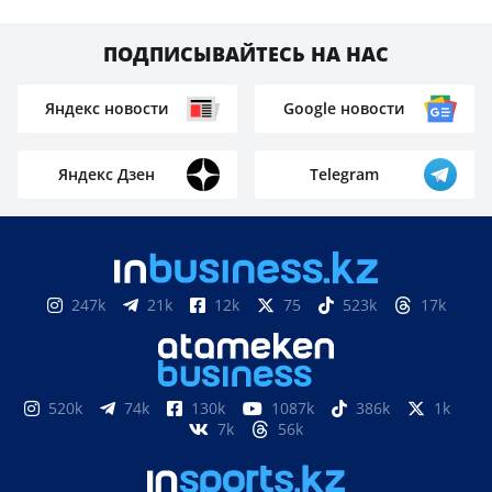
ПОДПИСЫВАЙТЕСЬ НА НАС
Яндекс новости
Google новости
Яндекс Дзен
Telegram
247k
21k
12k
75
523k
17k
520k
74k
130k
1087k
386k
1k
7k
56k