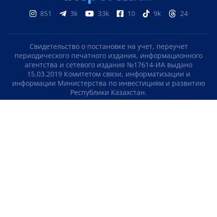
851
3k
33k
10
9k
24
Свидетельство о постановке на учет, переучет
периодического печатного издания, информационного
агентства и сетевого издания №17614-ИА выдано
15.03.2019 Комитетом связи, информатизации и
информации Министерства по инвестициям и развитию
Республики Казахстан.
Свидетельство о постановке на учет отечественного
телерадио канала №KZ23VJB00000123 выдано 08.09.2016
Комитетом связи, информатизации и информации
Министерства по инвестициям и развитию Республики
Казахстан.
СОГЛАШЕНИЕ ОБ ИСПОЛЬЗОВАНИИ МАТЕРИАЛОВ
О НАС
КОНТАКТЫ
ТЕЛЕПРОЕКТЫ
ВАКАНСИИ
РЕЙТИНГИ