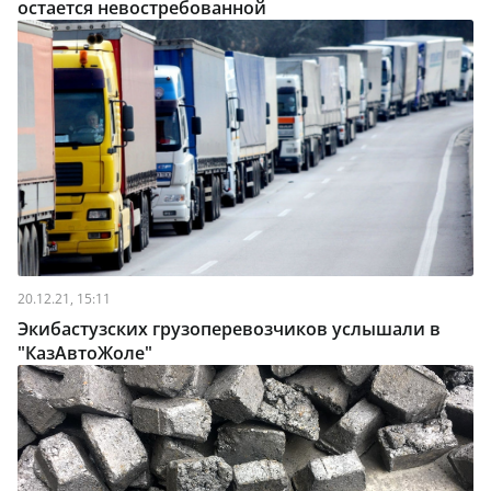
остается невостребованной
20.12.21, 15:11
Экибастузских грузоперевозчиков услышали в
"КазАвтоЖоле"