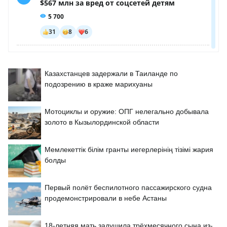
Казахстанцев задержали в Таиланде по
подозрению в краже марихуаны
Мотоциклы и оружие: ОПГ нелегально добывала
золото в Кызылординской области
Мемлекеттік білім гранты иегерлерінің тізімі жария
болды
Первый полёт беспилотного пассажирского судна
продемонстрировали в небе Астаны
18-летняя мать задушила трёхмесячного сына из-