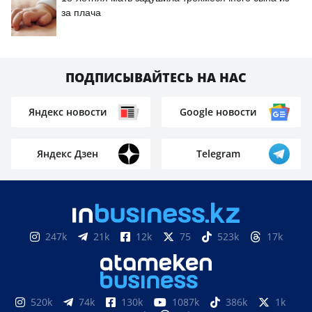
за плача
ПОДПИСЫВАЙТЕСЬ НА НАС
Яндекс новости
Google новости
Яндекс Дзен
Telegram
247k
21k
12k
75
523k
17k
520k
74k
130k
1087k
386k
1k