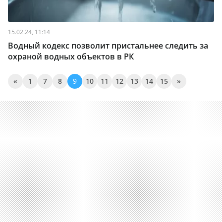
15.02.24, 11:14
Водный кодекс позволит пристальнее следить за
охраной водных объектов в РК
«
1
7
8
9
10
11
12
13
14
15
»