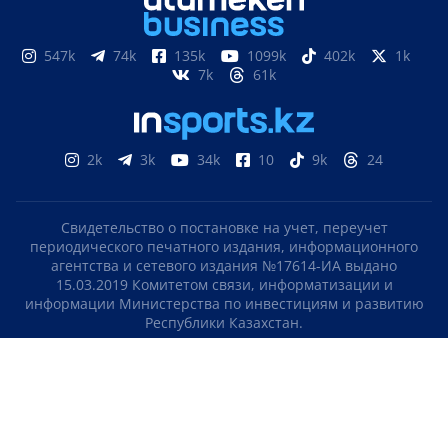
547k
74k
135k
1099k
402k
1k
7k
61k
2k
3k
34k
10
9k
24
Свидетельство о постановке на учет, переучет
периодического печатного издания, информационного
агентства и сетевого издания №17614-ИА выдано
15.03.2019 Комитетом связи, информатизации и
информации Министерства по инвестициям и развитию
Республики Казахстан.
Свидетельство о постановке на учет отечественного
телерадио канала №KZ23VJB00000123 выдано 08.09.2016
Комитетом связи, информатизации и информации
Министерства по инвестициям и развитию Республики
Казахстан.