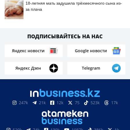
18-летняя мать задушила трёхмесячного сына из-
за плача
ПОДПИСЫВАЙТЕСЬ НА НАС
Яндекс новости
Google новости
Яндекс Дзен
Telegram
247k
21k
12k
75
523k
17k
520k
74k
130k
1087k
386k
1k