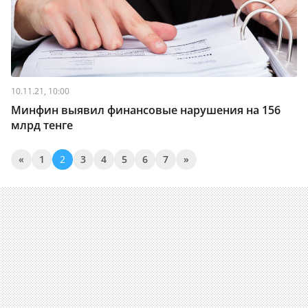
10.11.21, 10:00
Минфин выявил финансовые нарушения на 156
млрд тенге
«
1
2
3
4
5
6
7
»