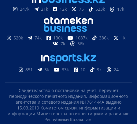
247k
21k
12k
75
523k
17k
520k
74k
130k
1087k
386k
1k
7k
56k
851
3k
33k
10
9k
24
Свидетельство о постановке на учет, переучет
периодического печатного издания, информационного
агентства и сетевого издания №17614-ИА выдано
15.03.2019 Комитетом связи, информатизации и
информации Министерства по инвестициям и развитию
Республики Казахстан.
Свидетельство о постановке на учет отечественного
телерадио канала №KZ23VJB00000123 выдано 08.09.2016