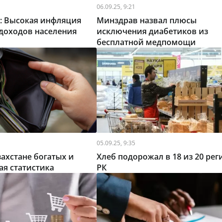
06.09.25, 9:21
: Высокая инфляция
Минздрав назвал плюсы
 доходов населения
исключения диабетиков из
бесплатной медпомощи
05.09.25, 9:35
захстане богатых и
Хлеб подорожал в 18 из 20 рег
ая статистика
РК