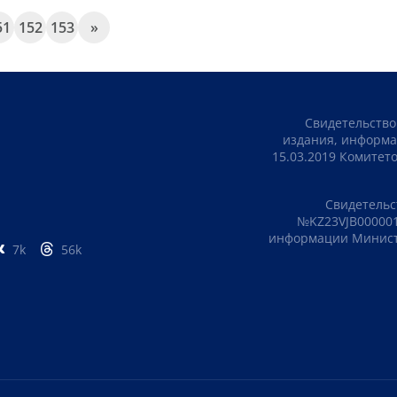
51
152
153
»
Свидетельство
издания, информа
15.03.2019 Комите
Свидетельс
№KZ23VJB000001
информации Министе
7k
56k