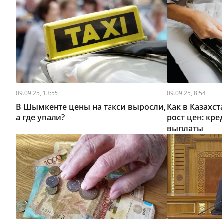
09.09.25, 13:55
09.09.25, 8:54
В Шымкенте цены на такси выросли,
Как в Казахс
а где упали?
рост цен: кр
выплаты