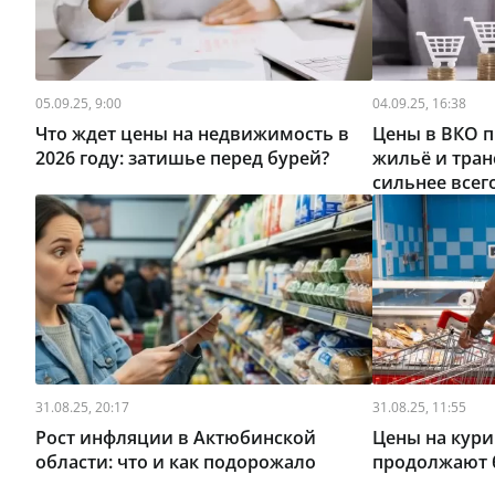
05.09.25, 9:00
04.09.25, 16:38
Что ждет цены на недвижимость в
Цены в ВКО п
2026 году: затишье перед бурей?
жильё и тра
сильнее всег
31.08.25, 20:17
31.08.25, 11:55
Рост инфляции в Актюбинской
Цены на кури
области: что и как подорожало
продолжают 