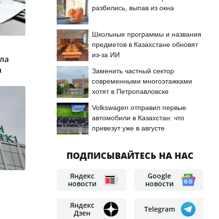
разбились, выпав из окна
Школьные программы и названия
предметов в Казахстане обновят
из-за ИИ
ла
а
Заменить частный сектор
современными многоэтажками
хотят в Петропавловске
Volkswagen отправил первые
автомобили в Казахстан: что
привезут уже в августе
ПОДПИСЫВАЙТЕСЬ НА НАС
Яндекс
Google
новости
новости
Яндекс
Telegram
Дзен