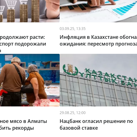
03.09.25, 13:35
родолжают расти:
Инфляция в Казахстане обогна
нспорт подорожали
ожидания: пересмотр прогноз
о
29.08.25, 12:00
ное мясо в Алматы
Нацбанк огласил решение по
бить рекорды
базовой ставке