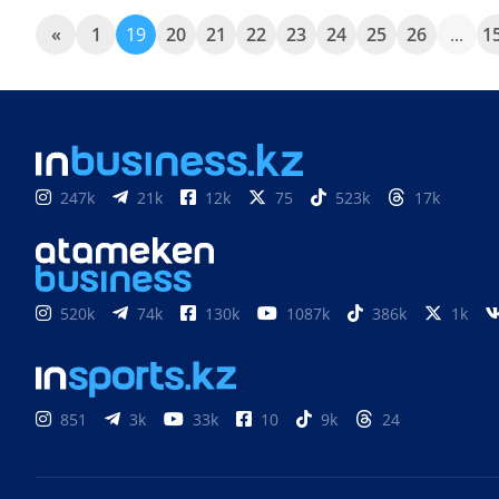
«
1
19
20
21
22
23
24
25
26
...
1
247k
21k
12k
75
523k
17k
520k
74k
130k
1087k
386k
1k
851
3k
33k
10
9k
24