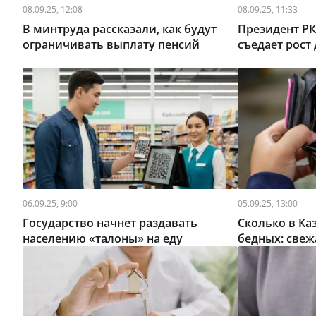
08.09.25, 12:08
08.09.25, 11:33
В минтруда рассказали, как будут
Президент РК
ограничивать выплату пенсий
съедает рост
06.09.25, 9:00
05.09.25, 13:00
Государство начнет раздавать
Сколько в Ка
населению «талоны» на еду
бедных: свеж