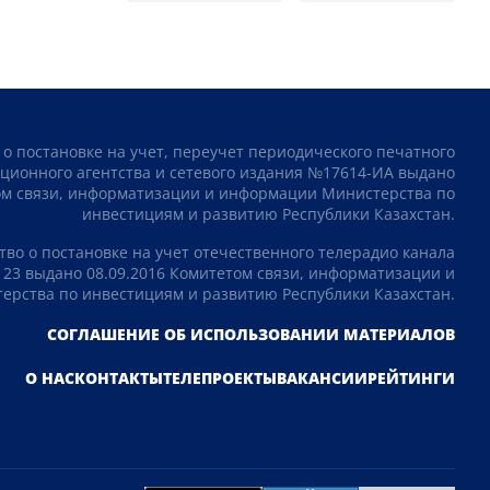
 о постановке на учет, переучет периодического печатного
ционного агентства и сетевого издания №17614-ИА выдано
том связи, информатизации и информации Министерства по
инвестициям и развитию Республики Казахстан.
тво о постановке на учет отечественного телерадио канала
23 выдано 08.09.2016 Комитетом связи, информатизации и
рства по инвестициям и развитию Республики Казахстан.
СОГЛАШЕНИЕ ОБ ИСПОЛЬЗОВАНИИ МАТЕРИАЛОВ
О НАС
КОНТАКТЫ
ТЕЛЕПРОЕКТЫ
ВАКАНСИИ
РЕЙТИНГИ