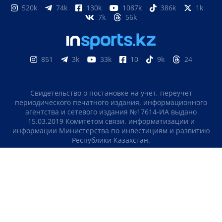
520k
74k
130k
1087k
386k
1k
7k
56k
851
3k
33k
10
9k
24
Свидетельство о постановке на учет, переучет
периодического печатного издания, информационного
агентства и сетевого издания №17614-ИА выдано
15.03.2019 Комитетом связи, информатизации и
информации Министерства по инвестициям и развитию
Республики Казахстан.
Свидетельство о постановке на учет отечественного
телерадио канала №KZ23VJB00000123 выдано 08.09.2016
Комитетом связи, информатизации и информации
Министерства по инвестициям и развитию Республики
Казахстан.
СОГЛАШЕНИЕ ОБ ИСПОЛЬЗОВАНИИ МАТЕРИАЛОВ