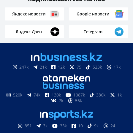
Яндекс новости
Google новости
Яндекс Дзен
Telegram
247k
21k
12k
75
523k
17k
520k
74k
130k
1087k
386k
1k
7k
56k
851
3k
33k
10
9k
24