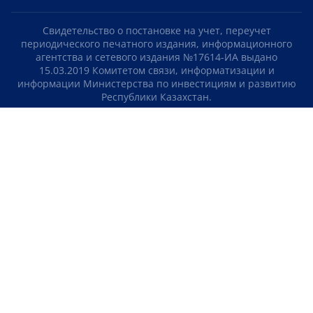
Свидетельство о постановке на учет, переучет
периодического печатного издания, информационного
агентства и сетевого издания №17614-ИА выдано
15.03.2019 Комитетом связи, информатизации и
информации Министерства по инвестициям и развитию
Республики Казахстан.
Свидетельство о постановке на учет отечественного
телерадио канала №KZ23VJB00000123 выдано 08.09.2016
Комитетом связи, информатизации и информации
Министерства по инвестициям и развитию Республики
Казахстан.
СОГЛАШЕНИЕ ОБ ИСПОЛЬЗОВАНИИ МАТЕРИАЛОВ
О НАС
КОНТАКТЫ
ТЕЛЕПРОЕКТЫ
ВАКАНСИИ
РЕЙТИНГИ
Медиахолдинг «Atameken Business»