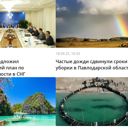
18.09.25, 16:33
редложил
Частые дожди сдвинули сроки
ий план по
уборки в Павлодарской облас
ости в СНГ