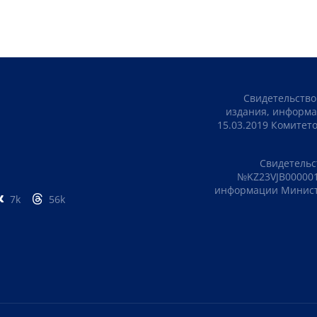
Свидетельство
издания, информа
15.03.2019 Комите
Свидетельс
№KZ23VJB000001
информации Министе
7k
56k