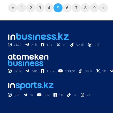
«
1
2
3
4
5
6
7
8
9
»
247k
21k
12k
75
523k
17k
520k
74k
130k
1087k
386k
1k
851
3k
33k
10
9k
24