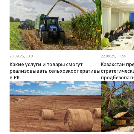
23.09.25, 13:01
22.09.25, 11:59
Какие услуги и товары смогут
Казахстан п
реализовывать сельхозкооперативы
стратегическ
в РК
продбезопасн