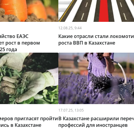
12.08.25, 9:44
яйство ЕАЭС
Какие отрасли стали локомот
т рост в первом
роста ВВП в Казахстане
25 года
17.07.25, 13:05
меров пригласят пройти
В Казахстане расширили пере
ись в Казахстане
профессий для иностранцев