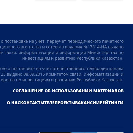
 о постановке на учет, переучет периодического печатного
ционного агентства и сетевого издания №17614-ИА выдано
том связи, информатизации и информации Министерства по
инвестициям и развитию Республики Казахстан.
тво о постановке на учет отечественного телерадио канала
23 выдано 08.09.2016 Комитетом связи, информатизации и
рства по инвестициям и развитию Республики Казахстан.
СОГЛАШЕНИЕ ОБ ИСПОЛЬЗОВАНИИ МАТЕРИАЛОВ
О НАС
КОНТАКТЫ
ТЕЛЕПРОЕКТЫ
ВАКАНСИИ
РЕЙТИНГИ