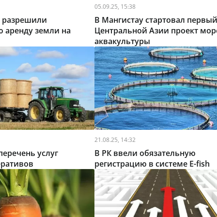
05.09.25, 15:38
 разрешили
В Мангистау стартовал первый
 аренду земли на
Центральной Азии проект мор
аквакультуры
21.08.25, 14:32
 перечень услуг
В РК ввели обязательную
еративов
регистрацию в системе E-fish