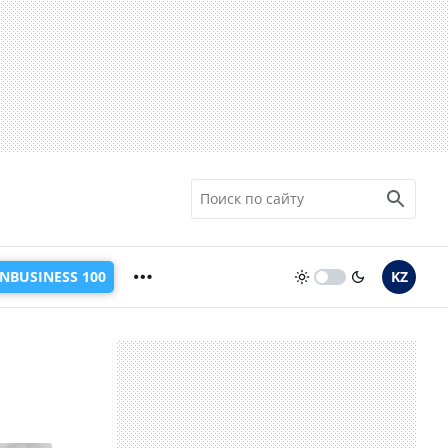
INBUSINESS 100
KZ