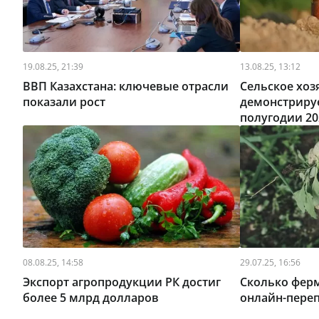
19.08.25, 21:39
13.08.25, 13:12
ВВП Казахстана: ключевые отрасли
Сельское хоз
показали рост
демонстрируе
полугодии 20
08.08.25, 14:58
29.07.25, 16:56
Экспорт агропродукции РК достиг
Сколько фер
более 5 млрд долларов
онлайн-переп