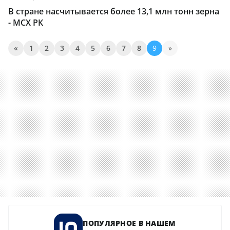
В стране насчитывается более 13,1 млн тонн зерна
- МСХ РК
«
1
2
3
4
5
6
7
8
9
»