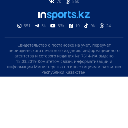
7k
56k
851
3k
33k
10
9k
24
Свидетельство о постановке на учет, переучет
периодического печатного издания, информационного
агентства и сетевого издания №17614-ИА выдано
15.03.2019 Комитетом связи, информатизации и
информации Министерства по инвестициям и развитию
Республики Казахстан.
Свидетельство о постановке на учет отечественного
телерадио канала №KZ23VJB00000123 выдано 08.09.2016
Комитетом связи, информатизации и информации
Министерства по инвестициям и развитию Республики
Казахстан.
СОГЛАШЕНИЕ ОБ ИСПОЛЬЗОВАНИИ МАТЕРИАЛОВ