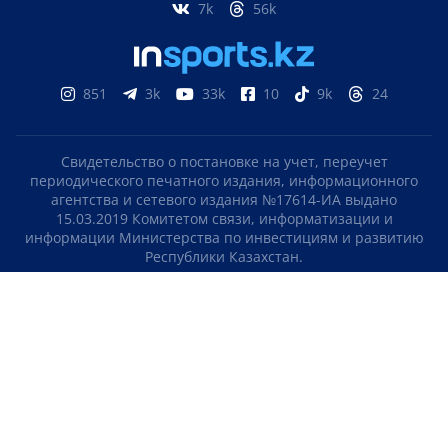
7k
56k
851
3k
33k
10
9k
24
Свидетельство о постановке на учет, переучет
периодического печатного издания, информационного
агентства и сетевого издания №17614-ИА выдано
15.03.2019 Комитетом связи, информатизации и
информации Министерства по инвестициям и развитию
Республики Казахстан.
Свидетельство о постановке на учет отечественного
телерадио канала №KZ23VJB00000123 выдано 08.09.2016
Комитетом связи, информатизации и информации
Министерства по инвестициям и развитию Республики
Казахстан.
СОГЛАШЕНИЕ ОБ ИСПОЛЬЗОВАНИИ МАТЕРИАЛОВ