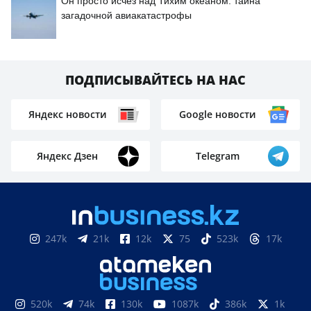
Он просто исчез над Тихим океаном: тайна
загадочной авиакатастрофы
ПОДПИСЫВАЙТЕСЬ НА НАС
Яндекс новости
Google новости
Яндекс Дзен
Telegram
247k
21k
12k
75
523k
17k
520k
74k
130k
1087k
386k
1k