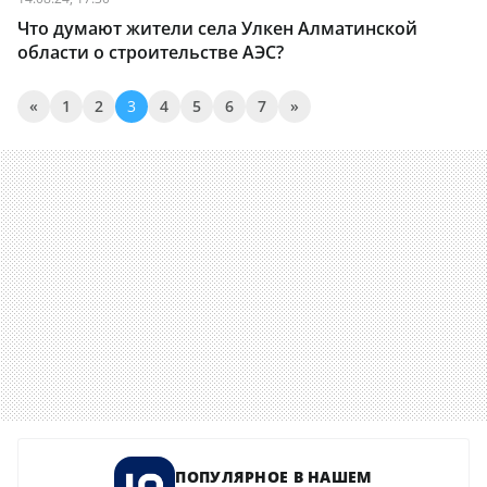
Что думают жители села Улкен Алматинской
области о строительстве АЭС?
«
1
2
3
4
5
6
7
»