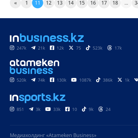
«
1
11
12
13
14
15
16
17
18
...
3
247k
21k
12k
75
523k
17k
520k
74k
130k
1087k
386k
1k
851
3k
33k
10
9k
24
Медиахолдинг «Atameken Business»