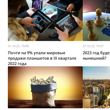
31.10.22, 19:08
27.10.22, 19:57
Почти на 9% упали мировые
2023 год буд
продажи планшетов в III квартале
нынешний?
2022 года