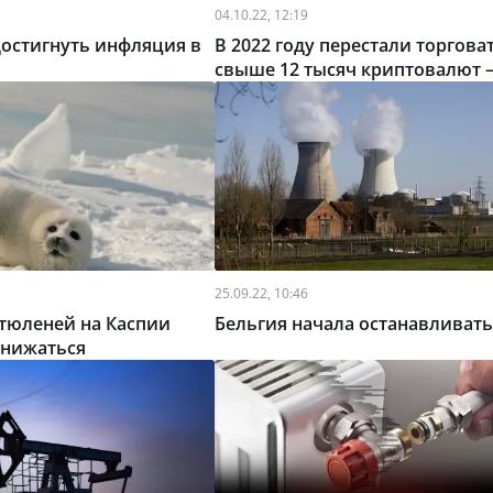
04.10.22, 12:19
остигнуть инфляция в
В 2022 году перестали торгова
свыше 12 тысяч криптовалют 
25.09.22, 10:46
тюленей на Каспии
Бельгия начала останавливать
снижаться