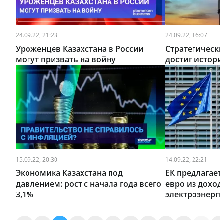
24.09.22, 21:23
24.09.22, 16:07
Уроженцев Казахстана в России
Cтратегичес
могут призвать на войну
достиг исто
15.09.22, 20:30
14.09.22, 22:21
Экономика Казахстана под
ЕК предлагае
давлением: рост с начала года всего
евро из дохо
3,1%
электроэнерг
кризиса