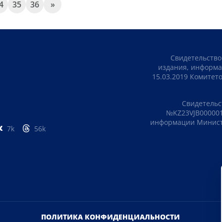
4
35
36
»
Свидетельство
издания, информа
15.03.2019 Комите
Свидетельс
№KZ23VJB000001
информации Министе
7k
56k
ПОЛИТИКА КОНФИДЕНЦИАЛЬНОСТИ