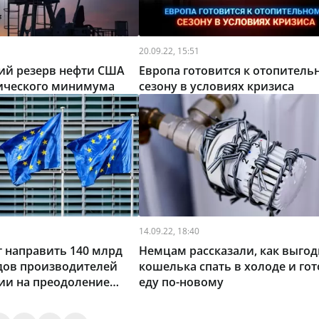
20.09.22, 15:51
кий резерв нефти США
Европа готовится к отопитель
рического минимума
сезону в условиях кризиса
14.09.22, 18:40
т направить 140 млрд
Немцам рассказали, как выгод
дов производителей
кошелька спать в холоде и го
ии на преодоление
еду по-новому