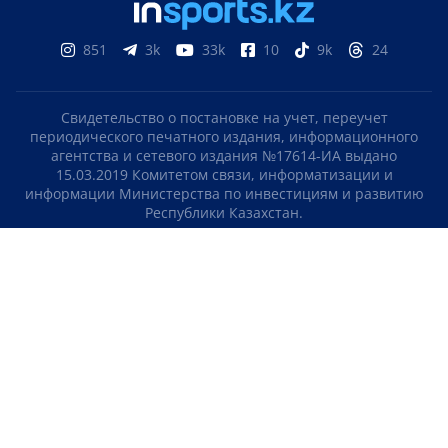
851
3k
33k
10
9k
24
Свидетельство о постановке на учет, переучет
периодического печатного издания, информационного
агентства и сетевого издания №17614-ИА выдано
15.03.2019 Комитетом связи, информатизации и
информации Министерства по инвестициям и развитию
Республики Казахстан.
Свидетельство о постановке на учет отечественного
телерадио канала №KZ23VJB00000123 выдано 08.09.2016
Комитетом связи, информатизации и информации
Министерства по инвестициям и развитию Республики
Казахстан.
СОГЛАШЕНИЕ ОБ ИСПОЛЬЗОВАНИИ МАТЕРИАЛОВ
О НАС
КОНТАКТЫ
ТЕЛЕПРОЕКТЫ
ВАКАНСИИ
РЕЙТИНГИ