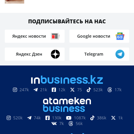
ПОДПИСЫВАЙТЕСЬ НА НАС
Яндекс новости
Google новости
Яндекс Дзен
Telegram
247k
21k
12k
75
523k
17k
520k
74k
130k
1087k
386k
1k
7k
56k