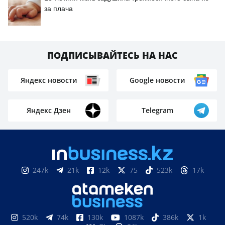
за плача
ПОДПИСЫВАЙТЕСЬ НА НАС
Яндекс новости
Google новости
Яндекс Дзен
Telegram
247k
21k
12k
75
523k
17k
520k
74k
130k
1087k
386k
1k