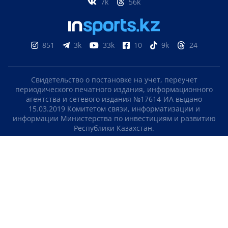
7k
56k
851
3k
33k
10
9k
24
Свидетельство о постановке на учет, переучет
периодического печатного издания, информационного
агентства и сетевого издания №17614-ИА выдано
15.03.2019 Комитетом связи, информатизации и
информации Министерства по инвестициям и развитию
Республики Казахстан.
Свидетельство о постановке на учет отечественного
телерадио канала №KZ23VJB00000123 выдано 08.09.2016
Комитетом связи, информатизации и информации
Министерства по инвестициям и развитию Республики
Казахстан.
СОГЛАШЕНИЕ ОБ ИСПОЛЬЗОВАНИИ МАТЕРИАЛОВ