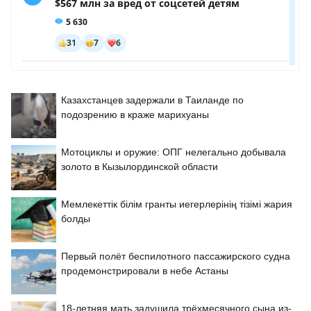
Казахстанцев задержали в Таиланде по
подозрению в краже марихуаны
Мотоциклы и оружие: ОПГ нелегально добывала
золото в Кызылординской области
Мемлекеттік білім гранты иегерлерінің тізімі жария
болды
Первый полёт беспилотного пассажирского судна
продемонстрировали в небе Астаны
18-летняя мать задушила трёхмесячного сына из-