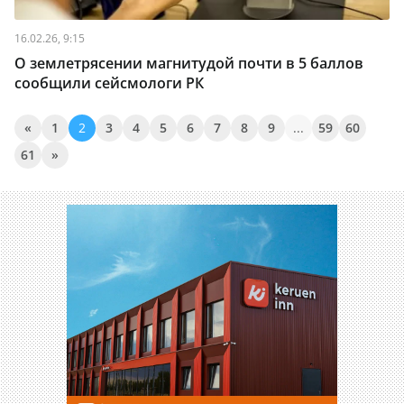
16.02.26, 9:15
О землетрясении магнитудой почти в 5 баллов
сообщили сейсмологи РК
«
1
2
3
4
5
6
7
8
9
...
59
60
61
»