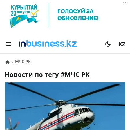
KZ
МЧС РК
Новости по тегу #
МЧС РК