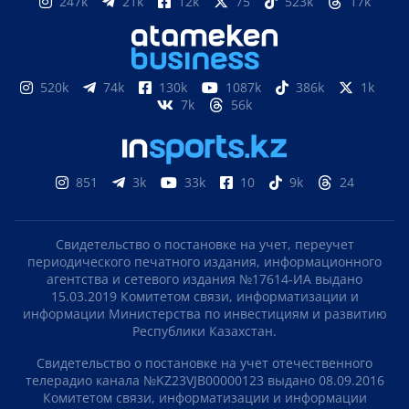
247k
21k
12k
75
523k
17k
520k
74k
130k
1087k
386k
1k
7k
56k
851
3k
33k
10
9k
24
Свидетельство о постановке на учет, переучет
периодического печатного издания, информационного
агентства и сетевого издания №17614-ИА выдано
15.03.2019 Комитетом связи, информатизации и
информации Министерства по инвестициям и развитию
Республики Казахстан.
Свидетельство о постановке на учет отечественного
телерадио канала №KZ23VJB00000123 выдано 08.09.2016
Комитетом связи, информатизации и информации