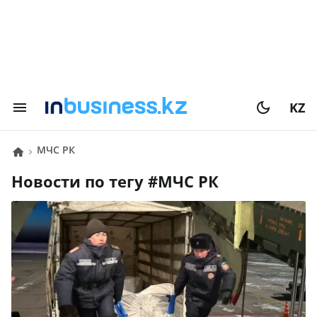
KZ
МЧС РК
Новости по тегу #
МЧС РК