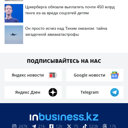
Цукерберга обязали выплатить почти 450 млрд
тенге из-за вреда соцсетей детям
Он просто исчез над Тихим океаном: тайна
загадочной авиакатастрофы
ПОДПИСЫВАЙТЕСЬ НА НАС
Яндекс новости
Google новости
Яндекс Дзен
Telegram
247k
21k
12k
75
523k
17k