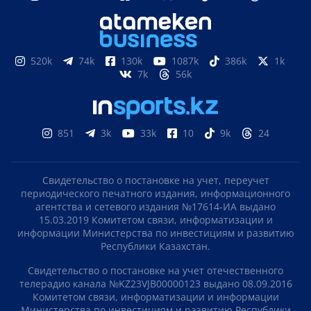
520k
74k
130k
1087k
386k
1k
7k
56k
851
3k
33k
10
9k
24
Свидетельство о постановке на учет, переучет
периодического печатного издания, информационного
агентства и сетевого издания №17614-ИА выдано
15.03.2019 Комитетом связи, информатизации и
информации Министерства по инвестициям и развитию
Республики Казахстан.
Свидетельство о постановке на учет отечественного
телерадио канала №KZ23VJB00000123 выдано 08.09.2016
Комитетом связи, информатизации и информации
Министерства по инвестициям и развитию Республики