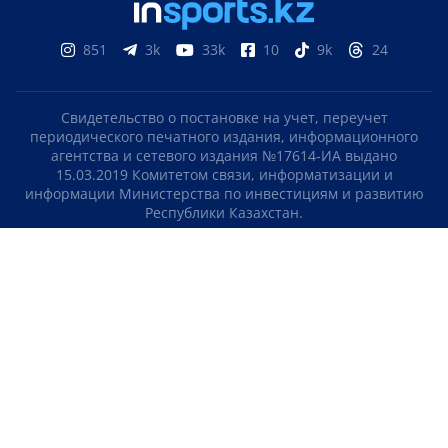
851
3k
33k
10
9k
24
Свидетельство о постановке на учет, переучет
периодического печатного издания, информационного
агентства и сетевого издания №17614-ИА выдано
15.03.2019 Комитетом связи, информатизации и
информации Министерства по инвестициям и развитию
Республики Казахстан.
Свидетельство о постановке на учет отечественного
телерадио канала №KZ23VJB00000123 выдано 08.09.2016
Комитетом связи, информатизации и информации
Министерства по инвестициям и развитию Республики
Казахстан.
СОГЛАШЕНИЕ ОБ ИСПОЛЬЗОВАНИИ МАТЕРИАЛОВ
О НАС
КОНТАКТЫ
ТЕЛЕПРОЕКТЫ
ВАКАНСИИ
РЕЙТИНГИ