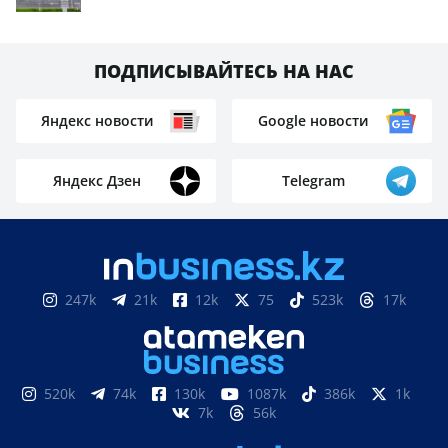
ПОДПИСЫВАЙТЕСЬ НА НАС
Яндекс новости
Google новости
Яндекс Дзен
Telegram
247k
21k
12k
75
523k
17k
520k
74k
130k
1087k
386k
1k
7k
56k