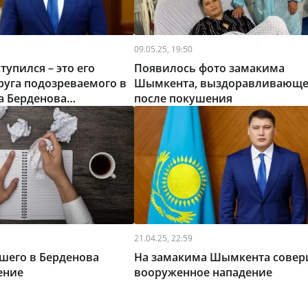
09.05.25, 19:50
тупился – это его
Появилось фото замакима
руга подозреваемого в
Шымкента, выздоравливающе
а Берденова
после покушения
ровала поступок мужа
21.04.25, 22:59
шего в Берденова
На замакима Шымкента сове
ение
вооруженное нападение