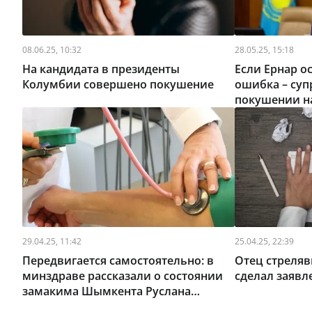
08.06.25, 10:32
28.05.25, 15:18
На кандидата в президенты
Если Ернар ос
Колумбии совершено покушение
ошибка – суп
покушении н
прокомменти
29.04.25, 11:42
25.04.25, 22:39
Передвигается самостоятельно: в
Отец стреляв
минздраве рассказали о состоянии
сделал заявл
замакима Шымкента Руслана
Берденова