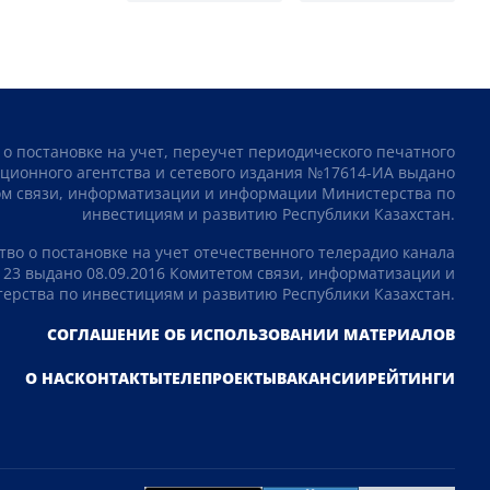
 о постановке на учет, переучет периодического печатного
ционного агентства и сетевого издания №17614-ИА выдано
том связи, информатизации и информации Министерства по
инвестициям и развитию Республики Казахстан.
тво о постановке на учет отечественного телерадио канала
23 выдано 08.09.2016 Комитетом связи, информатизации и
рства по инвестициям и развитию Республики Казахстан.
СОГЛАШЕНИЕ ОБ ИСПОЛЬЗОВАНИИ МАТЕРИАЛОВ
О НАС
КОНТАКТЫ
ТЕЛЕПРОЕКТЫ
ВАКАНСИИ
РЕЙТИНГИ