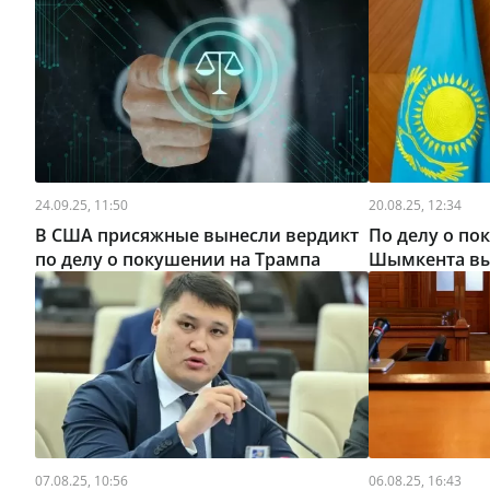
24.09.25, 11:50
20.08.25, 12:34
В США присяжные вынесли вердикт
По делу о по
по делу о покушении на Трампа
Шымкента вы
07.08.25, 10:56
06.08.25, 16:43