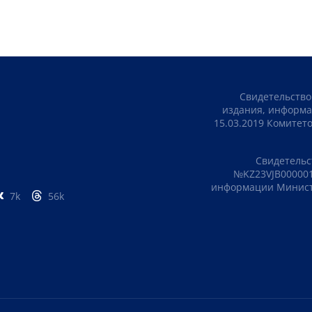
Свидетельство
издания, информа
15.03.2019 Комите
Свидетельс
№KZ23VJB000001
информации Министе
7k
56k