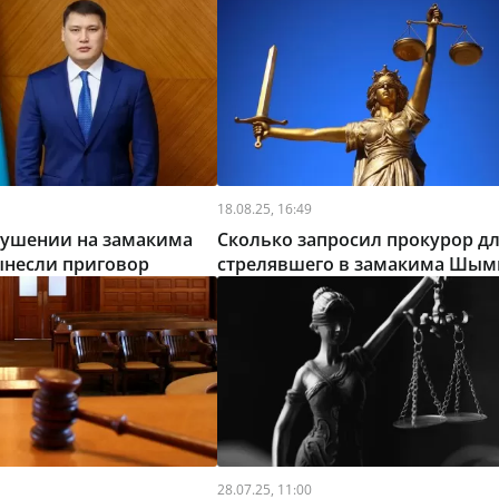
18.08.25, 16:49
кушении на замакима
Сколько запросил прокурор д
несли приговор
стрелявшего в замакима Шым
28.07.25, 11:00