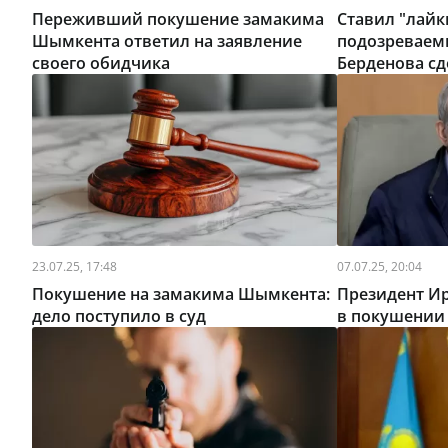
Переживший покушение замакима
Ставил "лайки
Шымкента ответил на заявление
подозреваем
своего обидчика
Берденова сд
23.07.25, 17:48
07.07.25, 20:04
Покушение на замакима Шымкента:
Президент И
дело поступило в суд
в покушении