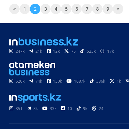
«
1
2
3
4
5
6
7
8
9
»
247k
21k
12k
75
523k
17k
520k
74k
130k
1087k
386k
1k
851
3k
33k
10
9k
24