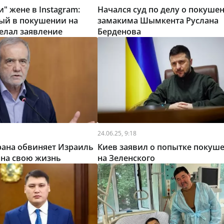
" жене в Instagram:
Начался суд по делу о покуше
ый в покушении на
замакима Шымкента Руслана
елал заявление
Берденова
24.06.25, 9:18
рана обвиняет Израиль
Киев заявил о попытке покуш
 на свою жизнь
на Зеленского