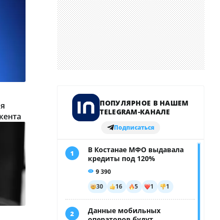
ля
кента