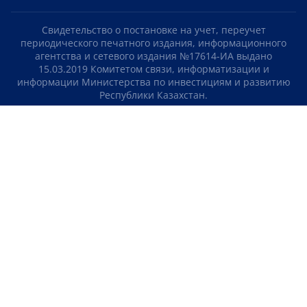
Свидетельство о постановке на учет, переучет
периодического печатного издания, информационного
агентства и сетевого издания №17614-ИА выдано
15.03.2019 Комитетом связи, информатизации и
информации Министерства по инвестициям и развитию
Республики Казахстан.
Свидетельство о постановке на учет отечественного
телерадио канала №KZ23VJB00000123 выдано 08.09.2016
Комитетом связи, информатизации и информации
Министерства по инвестициям и развитию Республики
Казахстан.
СОГЛАШЕНИЕ ОБ ИСПОЛЬЗОВАНИИ МАТЕРИАЛОВ
О НАС
КОНТАКТЫ
ТЕЛЕПРОЕКТЫ
ВАКАНСИИ
РЕЙТИНГИ
Медиахолдинг «Atameken Business»