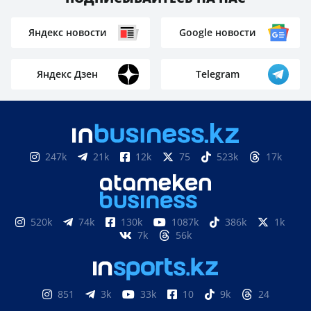
Яндекс новости
Google новости
Яндекс Дзен
Telegram
247k
21k
12k
75
523k
17k
520k
74k
130k
1087k
386k
1k
7k
56k
851
3k
33k
10
9k
24