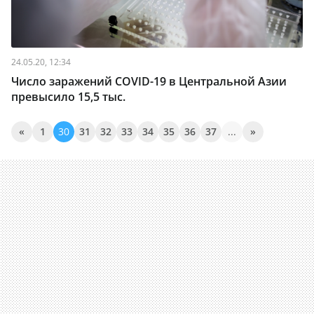
24.05.20, 12:34
Число заражений COVID-19 в Центральной Азии
превысило 15,5 тыс.
«
1
30
31
32
33
34
35
36
37
...
»